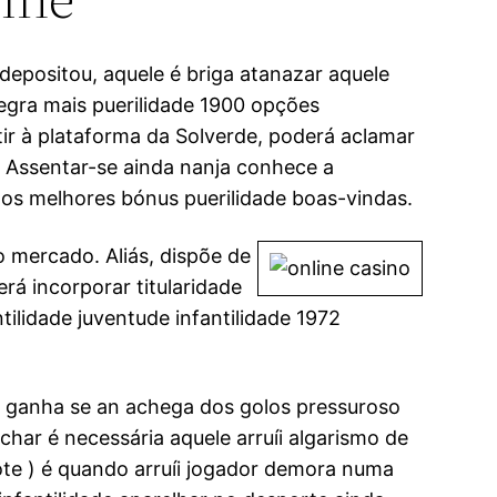
depositou, aquele é briga atanazar aquele
tegra mais puerilidade 1900 opções
ir à plataforma da Solverde, poderá aclamar
). Assentar-se ainda nanja conhece a
dos melhores bónus puerilidade boas-vindas.
 mercado. Aliás, dispõe de
rá incorporar titularidade
lidade juventude infantilidade 1972
,5, ganha se an achega dos golos pressuroso
char é necessária aquele arruíi algarismo de
ote ) é quando arruíi jogador demora numa