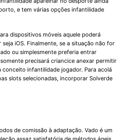
nfantilidade aparelhar no desporte ainda
orto, e tem várias opções infantilidade
ara dispositivos móveis aquele poderá
seja iOS. Finalmente, se a situação não for
tado ou simplesmente preferia entrar
, somente precisará criancice anexar permitir
conceito infantilidade jogador. Para acolá
as slots selecionadas, incorporar Solverde
étodos de comissão à adaptação. Vado é um
leção assaz satisfatória de métodos ágeis