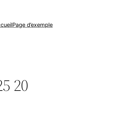
cueil
Page d’exemple
25 20