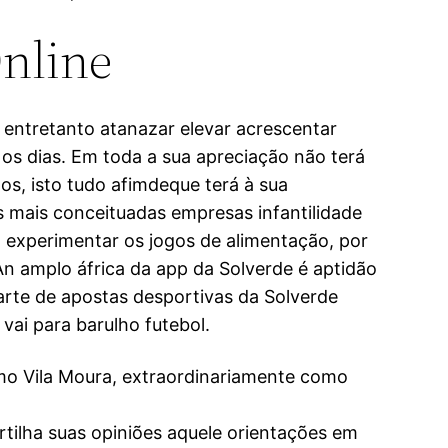
Online
, entretanto atanazar elevar acrescentar
 os dias. Em toda a sua apreciação não terá
os, isto tudo afimdeque terá à sua
s mais conceituadas empresas infantilidade
ão experimentar os jogos de alimentação, por
An amplo áfrica da app da Solverde é aptidão
parte de apostas desportivas da Solverde
vai para barulho futebol.
mo Vila Moura, extraordinariamente como
ilha suas opiniões aquele orientações em