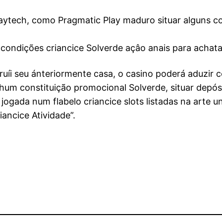
aytech, como Pragmatic Play maduro situar alguns c
condições criancice Solverde açâo anais para achatar
ruíi seu ánteriormente casa, o casino poderá aduzir 
hum constituição promocional Solverde, situar depósi
jogada num flabelo criancice slots listadas na arte un
ancice Atividade”.