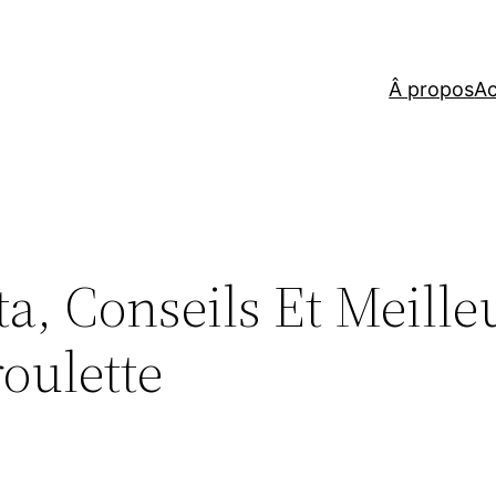
Â propos
Ac
ta, Conseils Et Meille
oulette