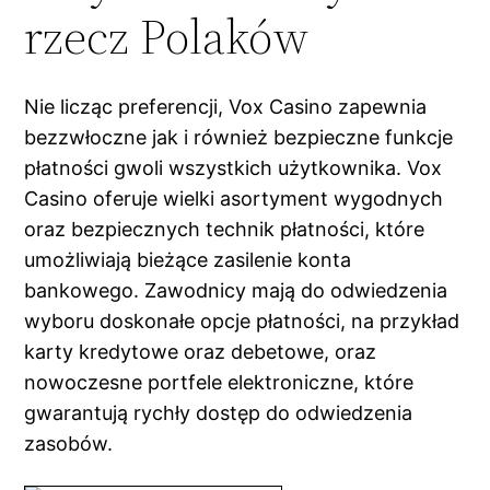
rzecz Polaków
Nie licząc preferencji, Vox Casino zapewnia
bezzwłoczne jak i również bezpieczne funkcje
płatności gwoli wszystkich użytkownika. Vox
Casino oferuje wielki asortyment wygodnych
oraz bezpiecznych technik płatności, które
umożliwiają bieżące zasilenie konta
bankowego. Zawodnicy mają do odwiedzenia
wyboru doskonałe opcje płatności, na przykład
karty kredytowe oraz debetowe, oraz
nowoczesne portfele elektroniczne, które
gwarantują rychły dostęp do odwiedzenia
zasobów.