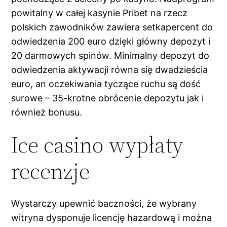
powitalny w całej kasynie Pribet na rzecz
polskich zawodników zawiera setkapercent do
odwiedzenia 200 euro dzięki główny depozyt i
20 darmowych spinów. Minimalny depozyt do
odwiedzenia aktywacji równa się dwadzieścia
euro, an oczekiwania tyczące ruchu są dość
surowe – 35-krotne obrócenie depozytu jak i
również bonusu.
Ice casino wypłaty
recenzje
Wystarczy upewnić baczności, że wybrany
witryna dysponuje licencję hazardową i można