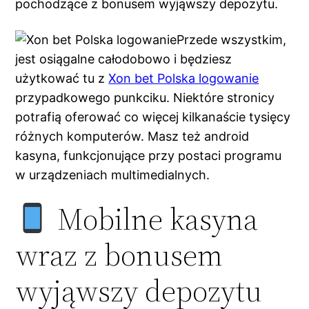
pochodzące z bonusem wyjąwszy depozytu.
Przede wszystkim,
jest osiągalne całodobowo i będziesz
użytkować tu z
Xon bet Polska logowanie
przypadkowego punkciku. Niektóre stronicy
potrafią oferować co więcej kilkanaście tysięcy
różnych komputerów. Masz też android
kasyna, funkcjonujące przy postaci programu
w urządzeniach multimedialnych.
Mobilne kasyna
wraz z bonusem
wyjąwszy depozytu