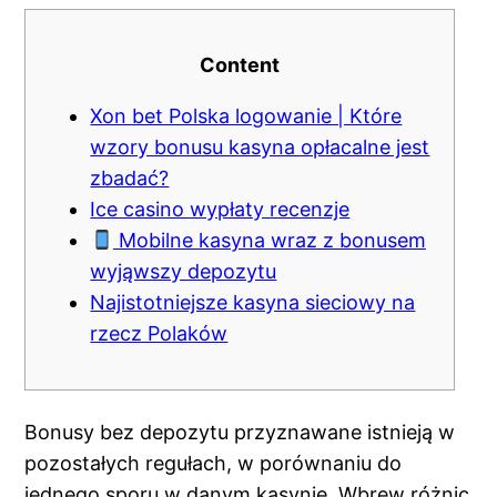
Content
Xon bet Polska logowanie | Które
wzory bonusu kasyna opłacalne jest
zbadać?
Ice casino wypłaty recenzje
Mobilne kasyna wraz z bonusem
wyjąwszy depozytu
Najistotniejsze kasyna sieciowy na
rzecz Polaków
Bonusy bez depozytu przyznawane istnieją w
pozostałych regułach, w porównaniu do
jednego sporu w danym kasynie. Wbrew różnic