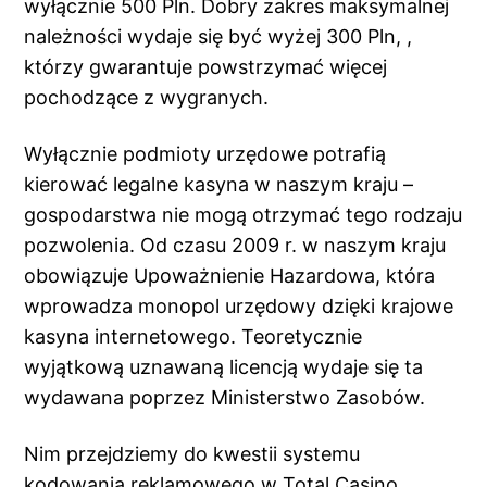
wyłącznie 500 Pln. Dobry zakres maksymalnej
należności wydaje się być wyżej 300 Pln, ,
którzy gwarantuje powstrzymać więcej
pochodzące z wygranych.
Wyłącznie podmioty urzędowe potrafią
kierować legalne kasyna w naszym kraju –
gospodarstwa nie mogą otrzymać tego rodzaju
pozwolenia. Od czasu 2009 r. w naszym kraju
obowiązuje Upoważnienie Hazardowa, która
wprowadza monopol urzędowy dzięki krajowe
kasyna internetowego. Teoretycznie
wyjątkową uznawaną licencją wydaje się ta
wydawana poprzez Ministerstwo Zasobów.
Nim przejdziemy do kwestii systemu
kodowania reklamowego w Total Casino,