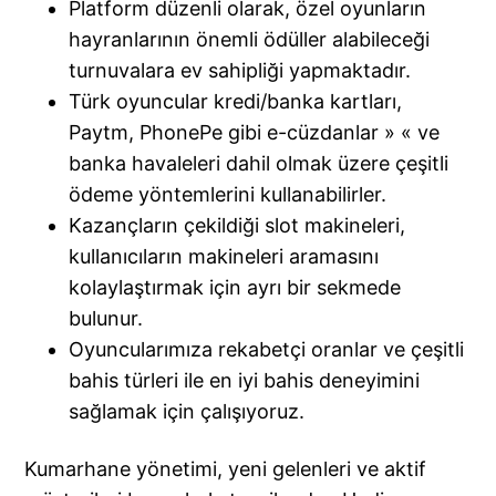
Platform düzenli olarak, özel oyunların
hayranlarının önemli ödüller alabileceği
turnuvalara ev sahipliği yapmaktadır.
Türk oyuncular kredi/banka kartları,
Paytm, PhonePe gibi e-cüzdanlar » « ve
banka havaleleri dahil olmak üzere çeşitli
ödeme yöntemlerini kullanabilirler.
Kazançların çekildiği slot makineleri,
kullanıcıların makineleri aramasını
kolaylaştırmak için ayrı bir sekmede
bulunur.
Oyuncularımıza rekabetçi oranlar ve çeşitli
bahis türleri ile en iyi bahis deneyimini
sağlamak için çalışıyoruz.
Kumarhane yönetimi, yeni gelenleri ve aktif