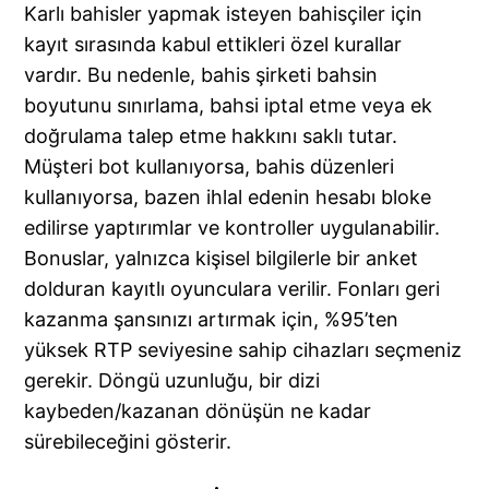
Karlı bahisler yapmak isteyen bahisçiler için
kayıt sırasında kabul ettikleri özel kurallar
vardır. Bu nedenle, bahis şirketi bahsin
boyutunu sınırlama, bahsi iptal etme veya ek
doğrulama talep etme hakkını saklı tutar.
Müşteri bot kullanıyorsa, bahis düzenleri
kullanıyorsa, bazen ihlal edenin hesabı bloke
edilirse yaptırımlar ve kontroller uygulanabilir.
Bonuslar, yalnızca kişisel bilgilerle bir anket
dolduran kayıtlı oyunculara verilir. Fonları geri
kazanma şansınızı artırmak için, %95’ten
yüksek RTP seviyesine sahip cihazları seçmeniz
gerekir. Döngü uzunluğu, bir dizi
kaybeden/kazanan dönüşün ne kadar
sürebileceğini gösterir.