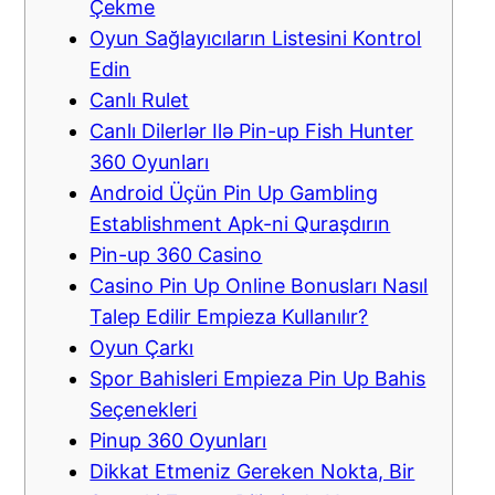
Çekme
Oyun Sağlayıcıların Listesini Kontrol
Edin
Canlı Rulet
Canlı Dilerlər Ilə Pin-up Fish Hunter
360 Oyunları
Android Üçün Pin Up Gambling
Establishment Apk-ni Quraşdırın
Pin-up 360 Casino
Casino Pin Up Online Bonusları Nasıl
Talep Edilir Empieza Kullanılır?
Oyun Çarkı
Spor Bahisleri Empieza Pin Up Bahis
Seçenekleri
Pinup 360 Oyunları
Dikkat Etmeniz Gereken Nokta, Bir