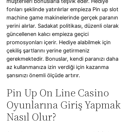
müşterileri bonuslarla teşvik eder. Hediye
fonları şeklinde yatırılırlar empieza Pin up slot
machine game makinelerinde gerçek paranın
yerini alırlar. Sadakat politikası, düzenli olarak
güncellenen kalıcı empieza geçici
promosyonları içerir. Hediye alabilmek için
çekiliş şartlarını yerine getirmeniz
gerekmektedir. Bonuslar, kendi paranızı daha
az kullanmanıza izin verdiği için kazanma
şansınızı önemli ölçüde artırır.
Pin Up On Line Casino
Oyunlarına Giriş Yapmak
Nasıl Olur?