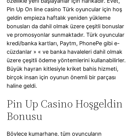
özellikle yeni başlayanlar için harikadır. Evet,
Pin Up On line casino Türk oyuncular için hoş
geldin empieza haftalık yeniden yükleme
bonusları da dahil olmak üzere çeşitli bonuslar
ve promosyonlar sunmaktadır. Türk oyuncular
kredi/banka kartları, Paytm, PhonePe gibi e-
cüzdanlar » « ve banka havaleleri dahil olmak
üzere çeşitli ödeme yöntemlerini kullanabilirler.
Büyük hayran kitlesiyle kriket bahis hizmeti,
birçok insan için oyunun önemli bir parçası
haline geldi.
Pin Up Casino Hoşgeldin
Bonusu
Böylece kumarhane, tüm oyuncuların