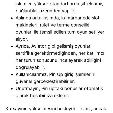
işlemler, yüksek standartlarda şifrelenmiş
bağlantılar üzerinden yapılır.
Aslında orta kısımda, kumarhanede slot
makineleri, rulet ve terme conseillé
oyunları ile temsil edilen tüm oyun seti yer
alıyor.
Ayrıca, Aviator gibi gelişmiş oyunlar
sertifika gerektirmediğinden, her katılımcı
her turun sonucunu inceleyerek adilliğini
doğrulayabilir.
Kullanıcılarımız, Pin Up giriş işlemlerini
güvenle gerçekleştirebilirler.
Unutmayın, Pin up’taki bonuslar otomatik
olarak hesabınıza eklenir.
Katsayının yükselmesini bekleyebilirsiniz, ancak