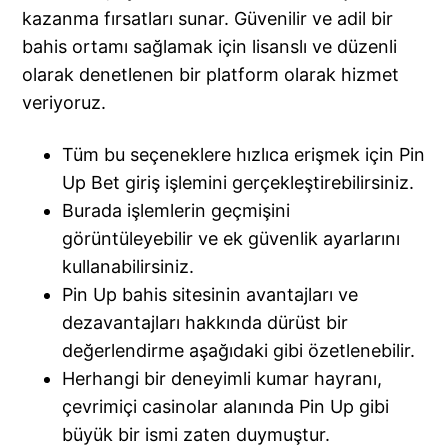
kazanma fırsatları sunar. Güvenilir ve adil bir
bahis ortamı sağlamak için lisanslı ve düzenli
olarak denetlenen bir platform olarak hizmet
veriyoruz.
Tüm bu seçeneklere hızlıca erişmek için Pin
Up Bet giriş işlemini gerçekleştirebilirsiniz.
Burada işlemlerin geçmişini
görüntüleyebilir ve ek güvenlik ayarlarını
kullanabilirsiniz.
Pin Up bahis sitesinin avantajları ve
dezavantajları hakkında dürüst bir
değerlendirme aşağıdaki gibi özetlenebilir.
Herhangi bir deneyimli kumar hayranı,
çevrimiçi casinolar alanında Pin Up gibi
büyük bir ismi zaten duymuştur.