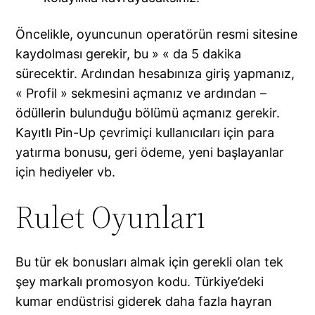
Öncelikle, oyuncunun operatörün resmi sitesine
kaydolması gerekir, bu » « da 5 dakika
sürecektir. Ardından hesabınıza giriş yapmanız,
« Profil » sekmesini açmanız ve ardından –
ödüllerin bulunduğu bölümü açmanız gerekir.
Kayıtlı Pin-Up çevrimiçi kullanıcıları için para
yatırma bonusu, geri ödeme, yeni başlayanlar
için hediyeler vb.
Rulet Oyunları
Bu tür ek bonusları almak için gerekli olan tek
şey markalı promosyon kodu. Türkiye’deki
kumar endüstrisi giderek daha fazla hayran