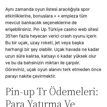
Aynı zamanda oyun listesi aracılığıyla spor
etkinliklerine, bonuslara » « empieza tüm
mevcut bankacılık seçeneklerine de
erişebilirsiniz. Pın Up Türkiye casino web sitesi
35’ten fazla heyecan verici crash oyunu içerir.
Bu bir uçak, uzay roketi, jet veya başka
herhangi bir şey olabilir. Uçak havada ne kadar
uzun süre kalırsa, katsayı o kadar yüksek olur
ve bu da bahsinizin miktarı ile çarpılır.
Göreviniz, uçak oyun alanını terk etmeden önce
parayı nakite çevirmektir.
Pin-up Tr Ödemeleri:
Para Yatırma Ve