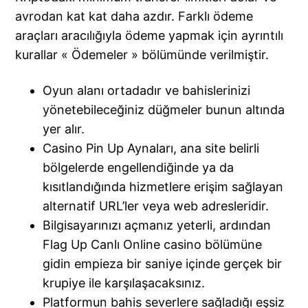
avrodan kat kat daha azdır. Farklı ödeme
araçları aracılığıyla ödeme yapmak için ayrıntılı
kurallar « Ödemeler » bölümünde verilmiştir.
Oyun alanı ortadadır ve bahislerinizi
yönetebileceğiniz düğmeler bunun altında
yer alır.
Casino Pin Up Aynaları, ana site belirli
bölgelerde engellendiğinde ya da
kısıtlandığında hizmetlere erişim sağlayan
alternatif URL’ler veya web adresleridir.
Bilgisayarınızı açmanız yeterli, ardından
Flag Up Canlı Online casino bölümüne
gidin empieza bir saniye içinde gerçek bir
krupiye ile karşılaşacaksınız.
Platformun bahis severlere sağladığı eşsiz