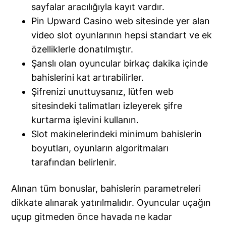
sayfalar aracılığıyla kayıt vardır.
Pin Upward Casino web sitesinde yer alan
video slot oyunlarının hepsi standart ve ek
özelliklerle donatılmıştır.
Şanslı olan oyuncular birkaç dakika içinde
bahislerini kat artırabilirler.
Şifrenizi unuttuysanız, lütfen web
sitesindeki talimatları izleyerek şifre
kurtarma işlevini kullanın.
Slot makinelerindeki minimum bahislerin
boyutları, oyunların algoritmaları
tarafından belirlenir.
Alınan tüm bonuslar, bahislerin parametreleri
dikkate alınarak yatırılmalıdır. Oyuncular uçağın
uçup gitmeden önce havada ne kadar