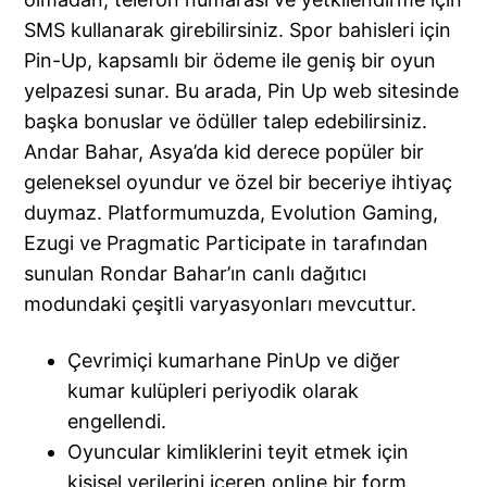
SMS kullanarak girebilirsiniz. Spor bahisleri için
Pin-Up, kapsamlı bir ödeme ile geniş bir oyun
yelpazesi sunar. Bu arada, Pin Up web sitesinde
başka bonuslar ve ödüller talep edebilirsiniz.
Andar Bahar, Asya’da kid derece popüler bir
geleneksel oyundur ve özel bir beceriye ihtiyaç
duymaz. Platformumuzda, Evolution Gaming,
Ezugi ve Pragmatic Participate in tarafından
sunulan Rondar Bahar’ın canlı dağıtıcı
modundaki çeşitli varyasyonları mevcuttur.
Çevrimiçi kumarhane PinUp ve diğer
kumar kulüpleri periyodik olarak
engellendi.
Oyuncular kimliklerini teyit etmek için
kişisel verilerini içeren online bir form