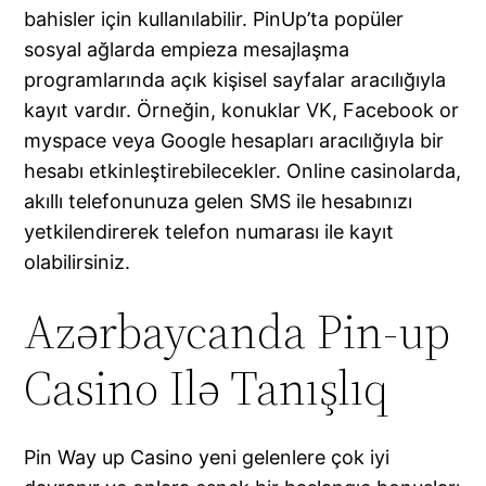
bahisler için kullanılabilir. PinUp’ta popüler
sosyal ağlarda empieza mesajlaşma
programlarında açık kişisel sayfalar aracılığıyla
kayıt vardır. Örneğin, konuklar VK, Facebook or
myspace veya Google hesapları aracılığıyla bir
hesabı etkinleştirebilecekler. Online casinolarda,
akıllı telefonunuza gelen SMS ile hesabınızı
yetkilendirerek telefon numarası ile kayıt
olabilirsiniz.
Azərbaycanda Pin-up
Casino Ilə Tanışlıq
Pin Way up Casino yeni gelenlere çok iyi