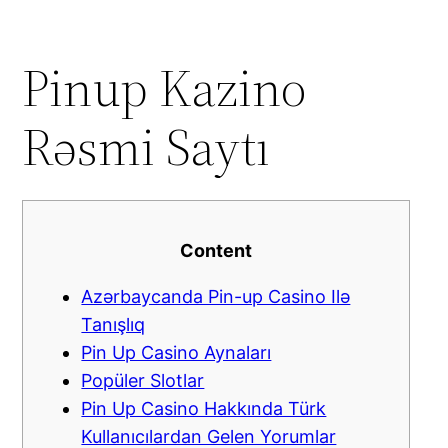
Pinup Kazino
Rəsmi Saytı
Content
Azərbaycanda Pin-up Casino Ilə
Tanışlıq
Pin Up Casino Aynaları
Popüler Slotlar
Pin Up Casino Hakkında Türk
Kullanıcılardan Gelen Yorumlar