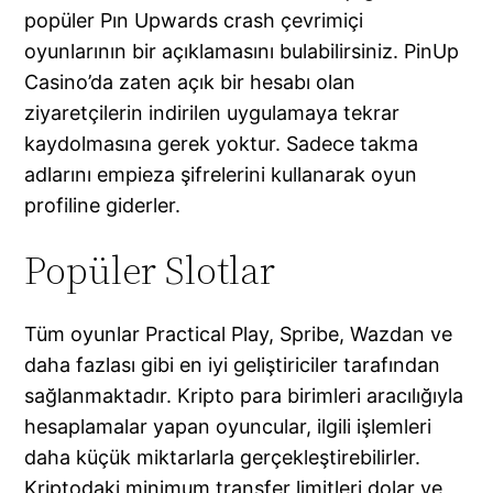
popüler Pın Upwards crash çevrimiçi
oyunlarının bir açıklamasını bulabilirsiniz. PinUp
Casino’da zaten açık bir hesabı olan
ziyaretçilerin indirilen uygulamaya tekrar
kaydolmasına gerek yoktur. Sadece takma
adlarını empieza şifrelerini kullanarak oyun
profiline giderler.
Popüler Slotlar
Tüm oyunlar Practical Play, Spribe, Wazdan ve
daha fazlası gibi en iyi geliştiriciler tarafından
sağlanmaktadır. Kripto para birimleri aracılığıyla
hesaplamalar yapan oyuncular, ilgili işlemleri
daha küçük miktarlarla gerçekleştirebilirler.
Kriptodaki minimum transfer limitleri dolar ve