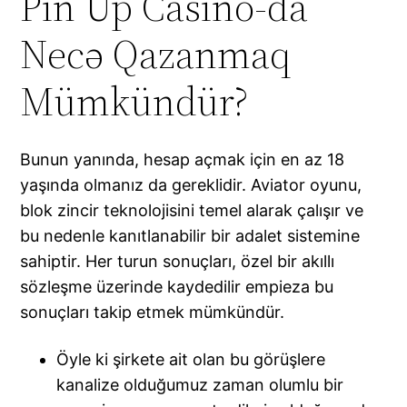
Pin Up Casino-da
Necə Qazanmaq
Mümkündür?
Bunun yanında, hesap açmak için en az 18
yaşında olmanız da gereklidir. Aviator oyunu,
blok zincir teknolojisini temel alarak çalışır ve
bu nedenle kanıtlanabilir bir adalet sistemine
sahiptir. Her turun sonuçları, özel bir akıllı
sözleşme üzerinde kaydedilir empieza bu
sonuçları takip etmek mümkündür.
Öyle ki şirkete ait olan bu görüşlere
kanalize olduğumuz zaman olumlu bir