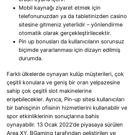
Mobil kaynağı ziyaret etmek için
telefonunuzdan ya da tabletinizden casino
sitesine gitmeniz yeterlidir – yönlendirme
otomatik olarak gerçekleştirilecektir.
Pin up bonusları da kullanıcıların sorunsuz
biçimde yararlanması için dizayn edilmiş
durumda.
Farklı ülkelerde oynayan kulüp müşterileri, çok
çeşitli konulara ve geniş bir oran yelpazesine
sahip çok çeşitli slot makinelerine
erişebilecekler. Ayrıca, Pin-up sitesi kullanıcıları
bir bahisçinin ofisinin hizmetlerini kullanabilir ve
spor etkinliklerinin sonuçlarına bahis
oynayabilir. 13 Ocak 2022’de piyasaya sürülen
Area XY, BGaming tarafından geliştirilen ve