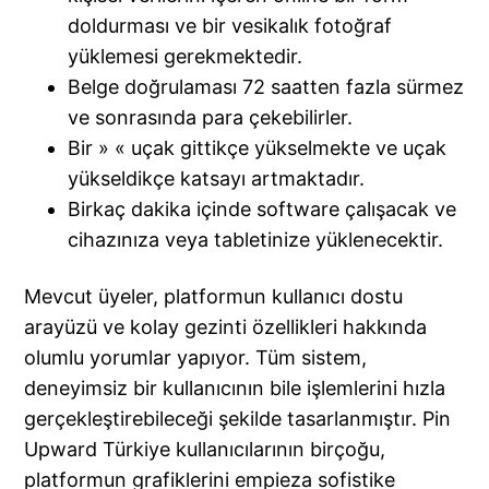
doldurması ve bir vesikalık fotoğraf
yüklemesi gerekmektedir.
Belge doğrulaması 72 saatten fazla sürmez
ve sonrasında para çekebilirler.
Bir » « uçak gittikçe yükselmekte ve uçak
yükseldikçe katsayı artmaktadır.
Birkaç dakika içinde software çalışacak ve
cihazınıza veya tabletinize yüklenecektir.
Mevcut üyeler, platformun kullanıcı dostu
arayüzü ve kolay gezinti özellikleri hakkında
olumlu yorumlar yapıyor. Tüm sistem,
deneyimsiz bir kullanıcının bile işlemlerini hızla
gerçekleştirebileceği şekilde tasarlanmıştır. Pin
Upward Türkiye kullanıcılarının birçoğu,
platformun grafiklerini empieza sofistike