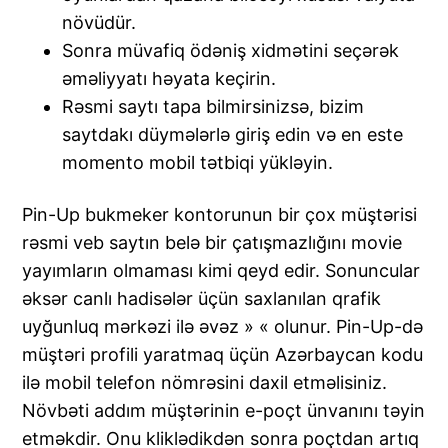
növüdür.
Sonra müvafiq ödəniş xidmətini seçərək
əməliyyatı həyata keçirin.
Rəsmi saytı tapa bilmirsinizsə, bizim
saytdakı düymələrlə giriş edin və en este
momento mobil tətbiqi yükləyin.
Pin-Up bukmeker kontorunun bir çox müştərisi
rəsmi veb saytın belə bir çatışmazlığını movie
yayımların olmaması kimi qeyd edir. Sonuncular
əksər canlı hadisələr üçün saxlanılan qrafik
uyğunluq mərkəzi ilə əvəz » « olunur. Pin-Up-də
müştəri profili yaratmaq üçün Azərbaycan kodu
ilə mobil telefon nömrəsini daxil etməlisiniz.
Növbəti addım müştərinin e-poçt ünvanını təyin
etməkdir. Onu kliklədikdən sonra poçtdan artıq