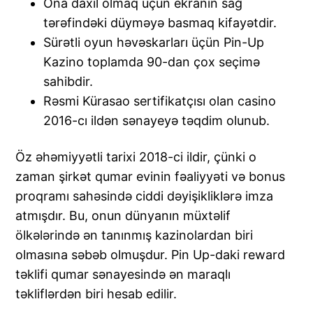
Ona daxil olmaq üçün ekranın sağ
tərəfindəki düyməyə basmaq kifayətdir.
Sürətli oyun həvəskarları üçün Pin-Up
Kazino toplamda 90-dan çox seçimə
sahibdir.
Rəsmi Kürasao sertifikatçısı olan casino
2016-cı ildən sənayeyə təqdim olunub.
Öz əhəmiyyətli tarixi 2018-ci ildir, çünki o
zaman şirkət qumar evinin fəaliyyəti və bonus
proqramı sahəsində ciddi dəyişikliklərə imza
atmışdır. Bu, onun dünyanın müxtəlif
ölkələrində ən tanınmış kazinolardan biri
olmasına səbəb olmuşdur. Pin Up-daki reward
təklifi qumar sənayesində ən maraqlı
təkliflərdən biri hesab edilir.