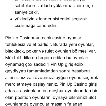
səhifələrin slotlarla yüklənməsi bir neçə
saniyə çəkir.
yüklədiyiniz lender sistemini seçərək
çıxarmağa cəhd edin.
Pin Up Casinonun canlı casino oyunları
təhlükəsiz və etibarlıdır. Burada yeni oyunlar,
blackjack, poker və rulet oyunları bölməsi var.
Müxtəlif dillərdə təqdim edilən bu oyunları
oynamaq çox sadədir! Pin Up giriş edib
qeydiyyatı tamamladıqdan sonra hesabınızı
artırırsınız və zövqünüzə uyğun oyunu seçərək
mərc etməyə başlayırsınız. Pin Up Casino giriş
edərək casinoların ən məşhur oyunlarından biri
olan position oyunlarını oynaya bilərsiniz! Slot
oyunlarında oyunçular maşının fırlanan