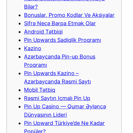
Bilər?
Bonuslar, Promo Kodlar Və Aksi̇yalar
Şifrə Necə Bərpa Etmək Olar
Android Tətbiqi
Pin Upwards Sadiqlik Proqramı
Kazino
Azərbaycanda Pin-up Bonus
Proqramı
Pin Upwards Kazino –
Azərbaycanda Rəsmi Saytı
Mobil Tətbiq
Rəsmi Saytın Icmalı Pin Up
Pin Up Casino — Qumar Əyləncə
Dünyasının Lideri
Pin Upward Türkiye’de Ne Kadar
Popüler?