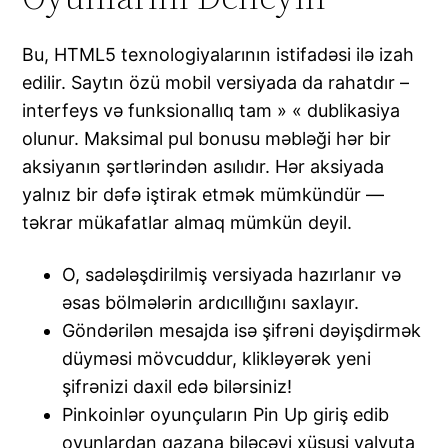
Bu, HTML5 texnologiyalarının istifadəsi ilə izah
edilir. Saytın özü mobil versiyada da rahatdır –
interfeys və funksionallıq tam » « dublikasiya
olunur. Maksimal pul bonusu məbləği hər bir
aksiyanın şərtlərindən asılıdır. Hər aksiyada
yalnız bir dəfə iştirak etmək mümkündür —
təkrar mükafatlar almaq mümkün deyil.
O, sadələşdirilmiş versiyada hazırlanır və
əsas bölmələrin ardıcıllığını saxlayır.
Göndərilən mesajda isə şifrəni dəyişdirmək
düyməsi mövcuddur, klikləyərək yeni
şifrənizi daxil edə bilərsiniz!
Pinkoinlər oyunçuların Pin Up giriş edib
oyunlardan qazana biləcəyi xüsusi valyuta