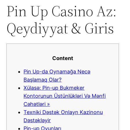
Pin Up Casino Az:
Qeydiyyat & Giris
Content
Pin Up-da Oynamağa Necə
Başlamaq Olar?
Xülasə: Pin-up Bukmeker
Kontorunun Üstünlükləri Və Mənfi
Cəhətləri »
Texniki Dəstək Onlayn Kazinonu
Dəstəkləyir
Pin-up Oyunları