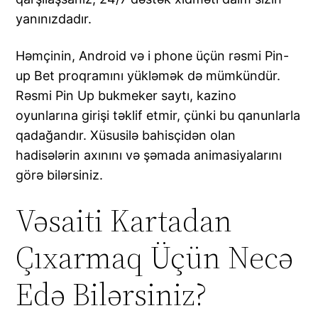
yanınızdadır.
Həmçinin, Android və i phone üçün rəsmi Pin-
up Bet proqramını yükləmək də mümkündür.
Rəsmi Pin Up bukmeker saytı, kazino
oyunlarına girişi təklif etmir, çünki bu qanunlarla
qadağandır. Xüsusilə bahisçidən olan
hadisələrin axınını və şəmada animasiyalarını
görə bilərsiniz.
Vəsaiti Kartadan
Çıxarmaq Üçün Necə
Edə Bilərsiniz?