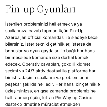
Pin-up Oyunları
İstənilən probleminizi həll etmək və ya
suallarınıza cavab tapmaq üçün Pin-Up
Azerbaijan official komandası ilə əlaqəyə keçə
bilərsiniz. İstər texniki çətinliklər, istərsə də
bonuslar və oyun qaydaları ilə bağlı hər hansı
bir məsələdə komanda sizə dərhal kömək
edəcək. Operativ cavabları, çoxdilli xidmət
seçimi və 24/7 aktiv dəstəyi ilə platforma hər
bir istifadəçinin suallarını və problemlərini
peşəkar şəkildə həll edir. Hər hansı bir çətinliklə
üzləşirsinizsə, ən qısa zamanda problemizinə
həll tapmaq üçün, lütfən Pin Way up Casino
dəstək xidmətinə müraciət etməkdən