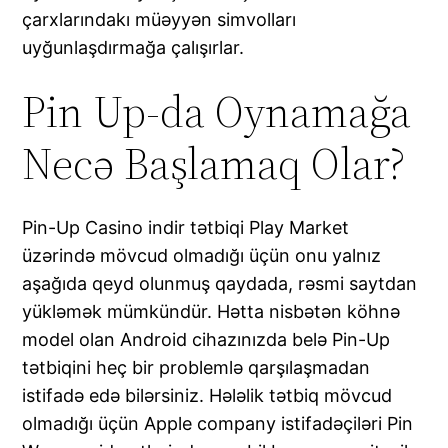
çarxlarındakı müəyyən simvolları
uyğunlaşdırmağa çalışırlar.
Pin Up-da Oynamağa
Necə Başlamaq Olar?
Pin-Up Casino indir tətbiqi Play Market
üzərində mövcud olmadığı üçün onu yalnız
aşağıda qeyd olunmuş qaydada, rəsmi saytdan
yükləmək mümkündür. Hətta nisbətən köhnə
model olan Android cihazınızda belə Pin-Up
tətbiqini heç bir problemlə qarşılaşmadan
istifadə edə bilərsiniz. Hələlik tətbiq mövcud
olmadığı üçün Apple company istifadəçiləri Pin