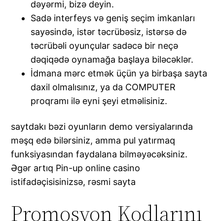
dəyərmi, bizə deyin.
Sadə interfeys və geniş seçim imkanları
sayəsində, istər təcrübəsiz, istərsə də
təcrübəli oyunçular sadəcə bir neçə
dəqiqədə oynamağa başlaya biləcəklər.
İdmana mərc etmək üçün ya birbaşa sayta
daxil olmalısınız, ya da COMPUTER
proqramı ilə eyni şeyi etməlisiniz.
saytdakı bəzi oyunların demo versiyalarında
məşq edə bilərsiniz, amma pul yatırmaq
funksiyasından faydalana bilməyəcəksiniz.
Əgər artıq Pin-up online casino
istifadəçisisinizsə, rəsmi sayta
Promosyon Kodlarını