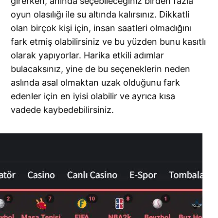
girerken, anında seçebileceğiniz birden fazla
oyun olasılığı ile su altında kalırsınız. Dikkatli
olan birçok kişi için, insan saatleri olmadığını
fark etmiş olabilirsiniz ve bu yüzden bunu kasıtlı
olarak yapıyorlar. Harika etkili adımlar
bulacaksınız, yine de bu seçeneklerin neden
aslında asal olmaktan uzak olduğunu fark
edenler için en iyisi olabilir ve ayrıca kısa
vadede kaybedebilirsiniz.