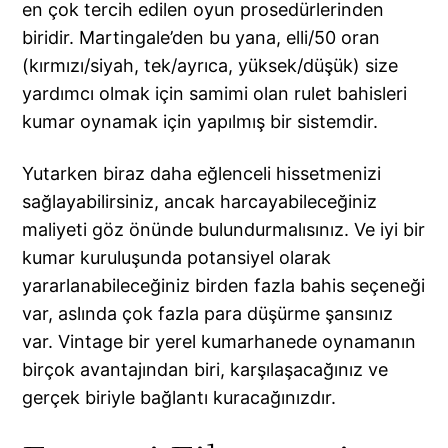
en çok tercih edilen oyun prosedürlerinden
biridir. Martingale’den bu yana, elli/50 oran
(kırmızı/siyah, tek/ayrıca, yüksek/düşük) size
yardımcı olmak için samimi olan rulet bahisleri
kumar oynamak için yapılmış bir sistemdir.
Yutarken biraz daha eğlenceli hissetmenizi
sağlayabilirsiniz, ancak harcayabileceğiniz
maliyeti göz önünde bulundurmalısınız. Ve iyi bir
kumar kuruluşunda potansiyel olarak
yararlanabileceğiniz birden fazla bahis seçeneği
var, aslında çok fazla para düşürme şansınız
var. Vintage bir yerel kumarhanede oynamanın
birçok avantajından biri, karşılaşacağınız ve
gerçek biriyle bağlantı kuracağınızdır.