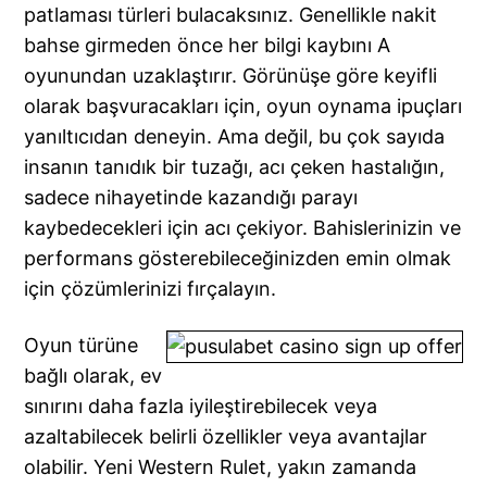
patlaması türleri bulacaksınız. Genellikle nakit
bahse girmeden önce her bilgi kaybını A
oyunundan uzaklaştırır. Görünüşe göre keyifli
olarak başvuracakları için, oyun oynama ipuçları
yanıltıcıdan deneyin. Ama değil, bu çok sayıda
insanın tanıdık bir tuzağı, acı çeken hastalığın,
sadece nihayetinde kazandığı parayı
kaybedecekleri için acı çekiyor. Bahislerinizin ve
performans gösterebileceğinizden emin olmak
için çözümlerinizi fırçalayın.
Oyun türüne
bağlı olarak, ev
sınırını daha fazla iyileştirebilecek veya
azaltabilecek belirli özellikler veya avantajlar
olabilir. Yeni Western Rulet, yakın zamanda