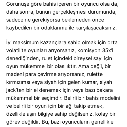
Görünüşe göre bahis içeren bir oyuncu olsa da,
daha sonra, bunun gerçekleşmesi durumunda,
sadece ne gerekiyorsa beklemeden önce
kaybedilen bir odaklanma ile karşılaşacaksınız.
İyi maksimum kazançlara sahip olmak için orta
volatilite oyunları arıyorsanız, komisyon 35x’i
denediğinden, rulet içindeki bireysel sayı için
oyun mükemmel bir olasılıktır. Ama değil, bir
madeni para çevirme arıyorsanız, rulette
kırmızımsı veya siyah için gelen kumar, siyah
jack’ten bir el denemek için veya bazı bakara
mükemmel bir seçimdir. Belirli bir bahis modelini
ve belirli bir oyun için bir ağı takip etmek,
özellikle aşırı bilgiye sahip değilseniz, kolay bir
görev değildir. Bu, bazı oyuncuların genellikle