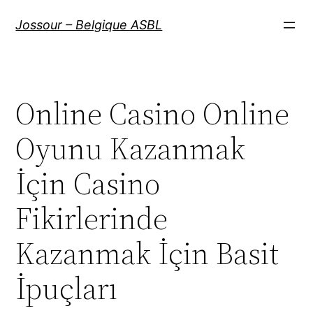
Aller
Jossour – Belgique ASBL
au
contenu
Online Casino Online
Oyunu Kazanmak
İçin Casino
Fikirlerinde
Kazanmak İçin Basit
İpuçları