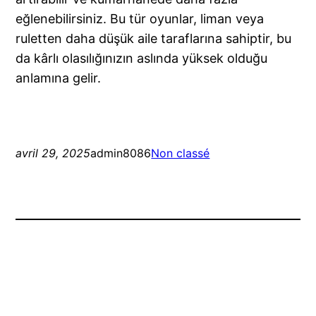
eğlenebilirsiniz. Bu tür oyunlar, liman veya
ruletten daha düşük aile taraflarına sahiptir, bu
da kârlı olasılığınızın aslında yüksek olduğu
anlamına gelir.
avril 29, 2025
admin8086
Non classé