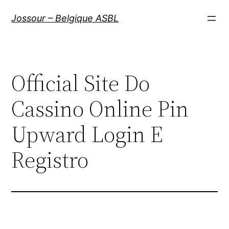
Aller
Jossour – Belgique ASBL
au
contenu
Official Site Do
Cassino Online Pin
Upward Login E
Registro