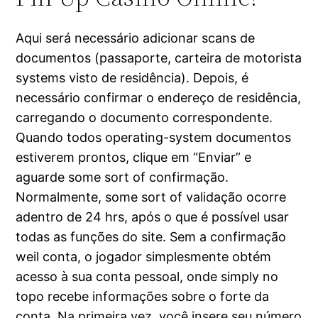
Aqui será necessário adicionar scans de
documentos (passaporte, carteira de motorista
systems visto de residência). Depois, é
necessário confirmar o endereço de residência,
carregando o documento correspondente.
Quando todos operating-system documentos
estiverem prontos, clique em “Enviar” e
aguarde some sort of confirmação.
Normalmente, some sort of validação ocorre
adentro de 24 hrs, após o que é possível usar
todas as funções do site. Sem a confirmação
weil conta, o jogador simplesmente obtém
acesso à sua conta pessoal, onde simply no
topo recebe informações sobre o forte da
conta. Na primeira vez, você insere seu número