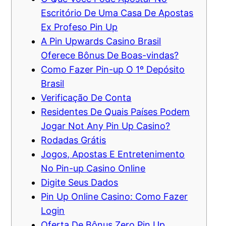
Escritório De Uma Casa De Apostas
Ex Profeso Pin Up
A Pin Upwards Casino Brasil
Oferece Bônus De Boas-vindas?
Como Fazer Pin-up O 1º Depósito
Brasil
Verificação De Conta
Residentes De Quais Países Podem
Jogar Not Any Pin Up Casino?
Rodadas Grátis
Jogos, Apostas E Entretenimento
No Pin-up Casino Online
Digite Seus Dados
Pin Up Online Casino: Como Fazer
Login
Oferta De Bônus Zero Pin Up