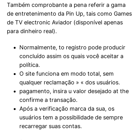
Também comprobante a pena referir a gama
de entretenimento da Pin Up, tais como Games
de TV electronic Aviador (disponível apenas
para dinheiro real).
Normalmente, to registro pode producir
concluído assim os quais você aceitar a
política.
O site funciona em modo total, sem
qualquer reclamação » « dos usuários.
pagamento, insira u valor desejado at the
confirme a transação.
Após a verificação marca da sua, os
usuários tem a possibilidade de sempre
recarregar suas contas.