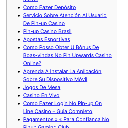
Como Fazer Depósito
Servicio Sobre Atención Al Usuario
De Pin-up Casino
Pin-up Casino Brasil
Apostas Esportivas
Como Posso Obter U Bônus De
Boas-vindas No Pin Upwards Casino
Online?
Aprenda A Instalar La Aplicación
Sobre Su Dispositivo Móvil
Jogos De Mesa
Casino En Vivo
Como Fazer Login No Pin-up On
Line Casino – Guia Completo
Pagamentos » « Para Confiança No
Pinup Gaming Club