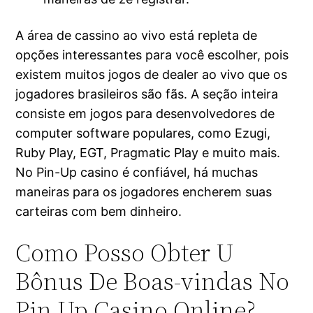
A área de cassino ao vivo está repleta de
opções interessantes para você escolher, pois
existem muitos jogos de dealer ao vivo que os
jogadores brasileiros são fãs. A seção inteira
consiste em jogos para desenvolvedores de
computer software populares, como Ezugi,
Ruby Play, EGT, Pragmatic Play e muito mais.
No Pin-Up casino é confiável, há muchas
maneiras para os jogadores encherem suas
carteiras com bem dinheiro.
Como Posso Obter U
Bônus De Boas-vindas No
Pin Up Casino Online?