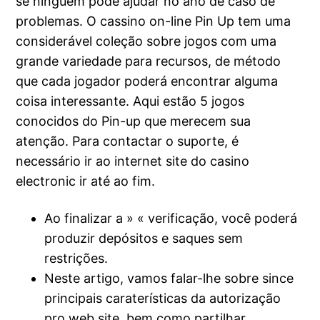
se ninguém pode ajudar no ano de caso de
problemas. O cassino on-line Pin Up tem uma
considerável coleção sobre jogos com uma
grande variedade para recursos, de método
que cada jogador poderá encontrar alguma
coisa interessante. Aqui estão 5 jogos
conocidos do Pin-up que merecem sua
atenção. Para contactar o suporte, é
necessário ir ao internet site do casino
electronic ir até ao fim.
Ao finalizar a » « verificação, você poderá
produzir depósitos e saques sem
restrições.
Neste artigo, vamos falar-lhe sobre since
principais caraterísticas da autorização
pro web site, bem como partilhar