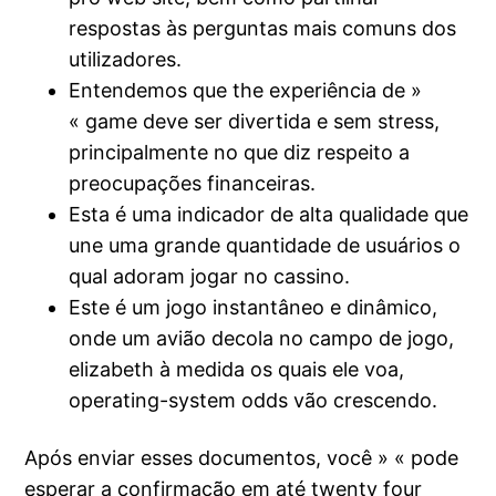
respostas às perguntas mais comuns dos
utilizadores.
Entendemos que the experiência de »
« game deve ser divertida e sem stress,
principalmente no que diz respeito a
preocupações financeiras.
Esta é uma indicador de alta qualidade que
une uma grande quantidade de usuários o
qual adoram jogar no cassino.
Este é um jogo instantâneo e dinâmico,
onde um avião decola no campo de jogo,
elizabeth à medida os quais ele voa,
operating-system odds vão crescendo.
Após enviar esses documentos, você » « pode
esperar a confirmação em até twenty four