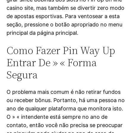
casino site, mas também se divertir zero modo
de apostas esportivas. Para ventosear a esta
seção, pressione o botão apropriado no menu
principal da página principal.
Como Fazer Pin Way Up
Entrar De » « Forma
Segura
O problema mais comum é não retirar fundos
ou receber bônus. Portanto, há uma pessoa no
ano de qualquer plataforma que monitora isto.
O » « intendente está sempre no ano de
contato, então você não precisa se preocupar