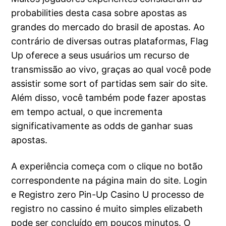
probabilities desta casa sobre apostas as
grandes do mercado do brasil de apostas. Ao
contrário de diversas outras plataformas, Flag
Up oferece a seus usuários um recurso de
transmissão ao vivo, graças ao qual você pode
assistir some sort of partidas sem sair do site.
Além disso, você também pode fazer apostas
em tempo actual, o que incrementa
significativamente as odds de ganhar suas
apostas.
A experiência começa com o clique no botão
correspondente na página main do site. Login
e Registro zero Pin-Up Casino U processo de
registro no cassino é muito simples elizabeth
pode ser concluído em poucos minutos. O