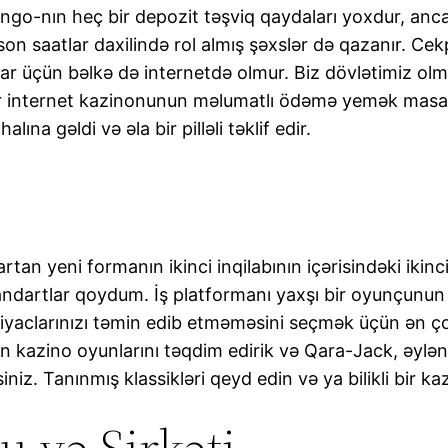
ngo-nın heç bir depozit təşviq qaydaları yoxdur, ancaq
 son saatlar daxilində rol almış şəxslər də qazanır. Ce
ar üçün bəlkə də internetdə olmur. Biz dövlətimiz olma
ir internet kazinonunun məlumatlı ödəmə yemək masal
na gəldi və əla bir pilləli təklif edir.
an yeni formanın ikinci inqilabının içərisindəki ikinci 
dartlar qoydum. İş platformanı yaxşı bir oyunçunun 
tiyaclarınızı təmin edib etməməsini seçmək üçün ən ço
yn kazino oyunlarını təqdim edirik və Qara-Jack, əylən
siniz. Tanınmış klassikləri qeyd edin və ya bilikli bir 
 və Şirkəti