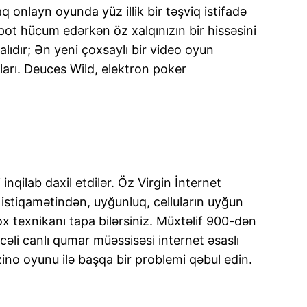
 onlayn oyunda yüz illik bir təşviq istifadə
kpot hücum edərkən öz xalqınızın bir hissəsini
lıdır; Ən yeni çoxsaylı bir video oyun
arı. Deuces Wild, elektron poker
inqilab daxil etdilər. Öz Virgin İnternet
istiqamətindən, uyğunluq, celluların uyğun
x texnikanı tapa bilərsiniz. Müxtəlif 900-dən
cəli canlı qumar müəssisəsi internet əsaslı
kazino oyunu ilə başqa bir problemi qəbul edin.