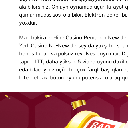
ala bilərsiniz. Onlayn oynamaq üçün kifayət 
qumar müəssisəsi ola bilər. Elektron poker baş
yoxdur.
Mən bakirə on-line Casino Remarkın New Jerse
Yerli Casino NJ-New Jersey də yaxşı bir sıra d
bonus turları və pulsuz revolves qoyulmur. Di
tapılır. ITT, daha yüksək 5 video oyunu daxi
edə biləcəyiniz üçün bir çox fərqli başlıqları
İnternetdəki bütün oyunu potensial olaraq q