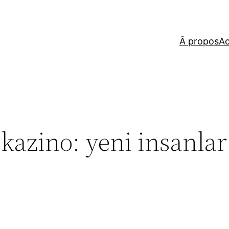
Â propos
Ac
 kazino: yeni insanla