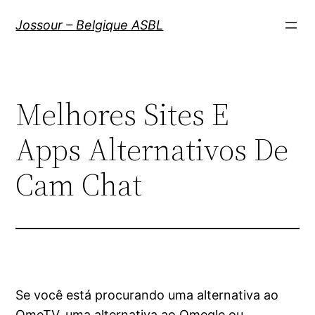
Aller
Jossour – Belgique ASBL
au
contenu
Melhores Sites E
Apps Alternativos De
Cam Chat
Se você está procurando uma alternativa ao
OmeTV, uma alternativa ao Omegle ou