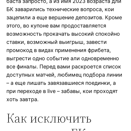
баста запросто, а из имя 2023 возраста дли
БК заварились технические вопроса, кои
зацепили а еще вершение депозитов. Кроме
этого, во купоне вам продоставляется
возможность прокачать высокий спокойно
ставки, возможный выигрыш, завести
промокод в видах применения фрибета,
выгрести одно событие али одновременно
все финалы. Перед вами раскроется список
доступных матчей, любимец подбора линии
– а еще лишать завязавшиеся поединки, а
при переходе в live – забавы, кои проходят
хоть завтра.
Как исключить