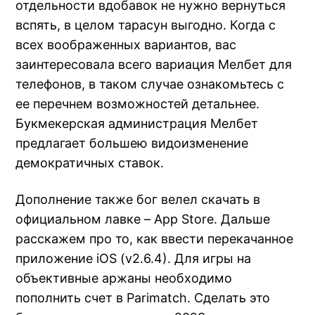
отдельности вдобавок не нужно вернуться
вспять, в целом тарасун выгодно. Когда с
всех воображенных вариантов, вас
заинтересовала всего вариация Мелбет для
телефонов, в таком случае ознакомьтесь с
ее перечнем возможностей детальнее.
Букмекерская администрация Мелбет
предлагает большею видоизменение
демократичных ставок.
Дополнение также бог велел скачать в
официальном лавке – App Store. Дальше
расскажем про то, как ввести перекачанное
приложение iOS (v2.6.4). Для игры на
объективные аржаны необходимо
пополнить счет в Parimatch. Сделать это