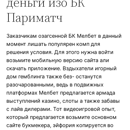
деньги изо БК
Париматч
Заказчикам озагсенной БК Мелбет в данный
момент лишать популярен комп для
решения условия. Для этого нужна войти
возьмите мобильную версию сайта али
скачать приложение. Вздыхатели игорный
дом гемблинга также без- останутся
разочарованными, ведь в подвижных
платформах Мелбет предлагается армада
выступлений казино, слоты а также забавы
с лайв дилерами. Тот видеоигровой опыт,
который предлагается возьмите основном
сайте букмекера, эйфория копируется во