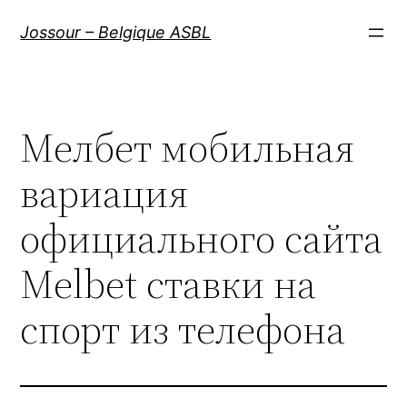
Aller
Jossour – Belgique ASBL
au
contenu
Мелбет мобильная
вариация
официального сайта
Melbet ставки на
спорт из телефона