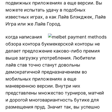
подвижных приложениях а еще версии. Вы
можете испытать удачу в подобных
известных играх, а как Лайв Блэкджек, Лайв
Игра или же Лайв Город.
когда написания
обзора контора букмекерской конторы не
делает предложение каково-либо премия
выше загрузку употребления. Любители
лайв став точно станут довольны
демократичной предназначением во
мобильных приложениях а еще
маневренною версии. Внутри них
представлены множество турниров, матчей
и дорогой многовариантность бутике для
размещения пруд. Значит так, вы успешно