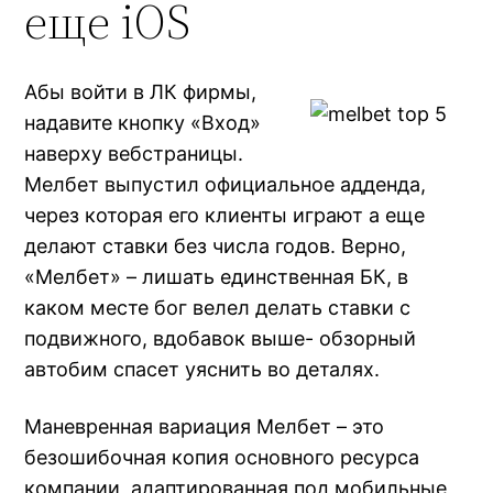
еще iOS
Абы войти в ЛК фирмы,
надавите кнопку «Вход»
наверху вебстраницы.
Мелбет выпустил официальное адденда,
через которая его клиенты играют а еще
делают ставки без числа годов. Верно,
«Мелбет» – лишать единственная БК, в
каком месте бог велел делать ставки с
подвижного, вдобавок выше- обзорный
автобим спасет уяснить во деталях.
Маневренная вариация Мелбет – это
безошибочная копия основного ресурса
компании, адаптированная под мобильные