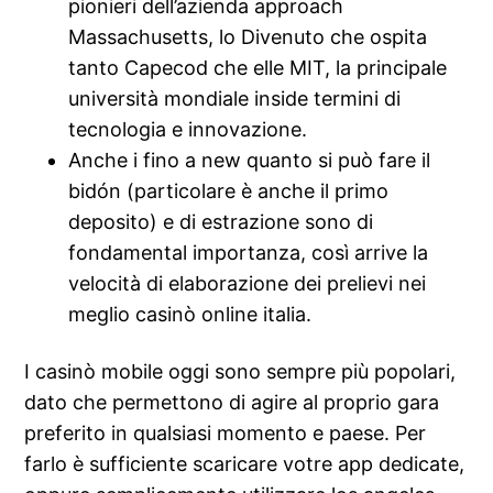
pionieri dell’azienda approach
Massachusetts, lo Divenuto che ospita
tanto Capecod che elle MIT, la principale
università mondiale inside termini di
tecnologia e innovazione.
Anche i fino a new quanto si può fare il
bidón (particolare è anche il primo
deposito) e di estrazione sono di
fondamental importanza, così arrive la
velocità di elaborazione dei prelievi nei
meglio casinò online italia.
I casinò mobile oggi sono sempre più popolari,
dato che permettono di agire al proprio gara
preferito in qualsiasi momento e paese. Per
farlo è sufficiente scaricare votre app dedicate,