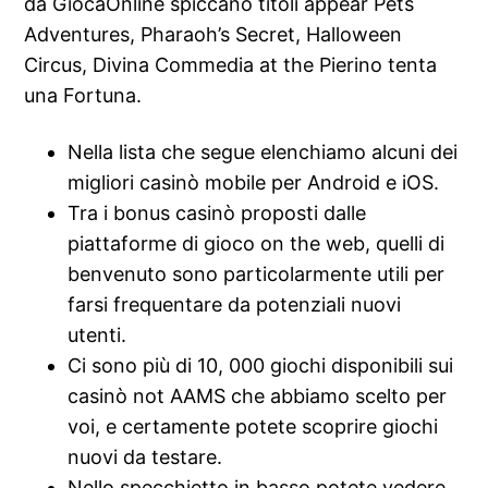
da GiocaOnline spiccano titoli appear Pets
Adventures, Pharaoh’s Secret, Halloween
Circus, Divina Commedia at the Pierino tenta
una Fortuna.
Nella lista che segue elenchiamo alcuni dei
migliori casinò mobile per Android e iOS.
Tra i bonus casinò proposti dalle
piattaforme di gioco on the web, quelli di
benvenuto sono particolarmente utili per
farsi frequentare da potenziali nuovi
utenti.
Ci sono più di 10, 000 giochi disponibili sui
casinò not AAMS che abbiamo scelto per
voi, e certamente potete scoprire giochi
nuovi da testare.
Nello specchietto in basso potete vedere