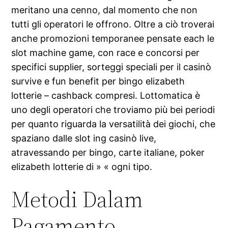
meritano una cenno, dal momento che non
tutti gli operatori le offrono. Oltre a ciò troverai
anche promozioni temporanee pensate each le
slot machine game, con race e concorsi per
specifici supplier, sorteggi speciali per il casinò
survive e fun benefit per bingo elizabeth
lotterie – cashback compresi. Lottomatica è
uno degli operatori che troviamo più bei periodi
per quanto riguarda la versatilità dei giochi, che
spaziano dalle slot ing casinò live,
atravessando per bingo, carte italiane, poker
elizabeth lotterie di » « ogni tipo.
Metodi Dalam
Pagamento