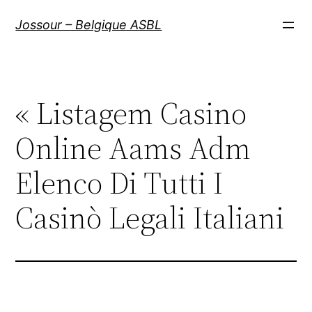
Aller
Jossour – Belgique ASBL
au
contenu
« Listagem Casino
Online Aams Adm
Elenco Di Tutti I
Casinò Legali Italiani