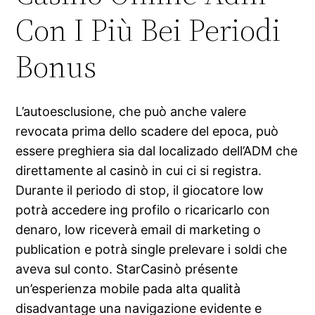
Con I Più Bei Periodi
Bonus
L’autoesclusione, che può anche valere
revocata prima dello scadere del epoca, può
essere preghiera sia dal localizado dell’ADM che
direttamente al casinò in cui ci si registra.
Durante il periodo di stop, il giocatore low
potrà accedere ing profilo o ricaricarlo con
denaro, low riceverà email di marketing o
publication e potrà single prelevare i soldi che
aveva sul conto. StarCasinò présente
un’esperienza mobile pada alta qualità
disadvantage una navigazione evidente e