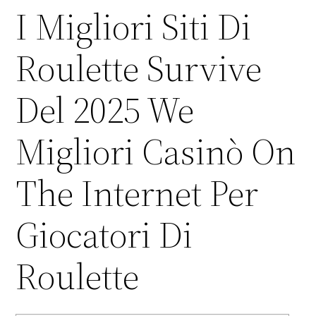
I Migliori Siti Di
Roulette Survive
Del 2025 We
Migliori Casinò On
The Internet Per
Giocatori Di
Roulette