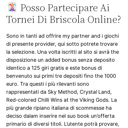
Posso Partecipare Ai
Tornei Di Briscola Online?
Sono in tanti ad offrire my partner and i giochi
di presente provider, qui sotto potrete trovare
la selezione. Una volta iscritti al sito si avrà the
disposizione un added bonus senza deposito
identico a 125 giri gratis e este bonus di
benvenuto sui primi tre depositi fino the 1000
euro. Tra questi i più rilevanti sono
rappresentati da Sky Method, Crystal Land,
Red-colored Chilli Wins at the Viking Gods. La
più grande ripiano italiana di scommesse ha
deciso dalam inserire nel suo book un’offerta
primario di diversi titoli. L’utente potrà provare,