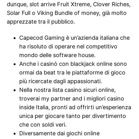
dunque, slot arrive Fruit Xtreme, Clover Riches,
Solar Full o Viking Bundle of money, già molto
apprezzate tra il pubblico.
Capecod Gaming è un’azienda italiana che
ha risoluto di operare nel competitivo
mondo delle software house.
Anche i casinò con blackjack online sono
ormai da beat tra le piattaforme di gioco
più ricercate dagli appassionati.
Nella nostra lista casino sicuri online,
troverai my partner and i migliori casino
inside Italia, pronti ad offrirti un’esperienza
unica per giocare tanto per divertimento
che con soldi veri.
Diversamente dai giochi online