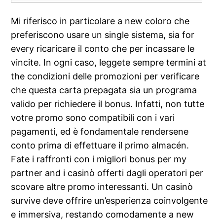
Mi riferisco in particolare a new coloro che
preferiscono usare un single sistema, sia for
every ricaricare il conto che per incassare le
vincite. In ogni caso, leggete sempre termini at
the condizioni delle promozioni per verificare
che questa carta prepagata sia un programa
valido per richiedere il bonus. Infatti, non tutte
votre promo sono compatibili con i vari
pagamenti, ed è fondamentale rendersene
conto prima di effettuare il primo almacén.
Fate i raffronti con i migliori bonus per my
partner and i casinò offerti dagli operatori per
scovare altre promo interessanti. Un casinò
survive deve offrire un’esperienza coinvolgente
e immersiva, restando comodamente a new