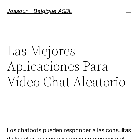
Aller
Jossour – Belgique ASBL
au
contenu
Las Mejores
Aplicaciones Para
Vídeo Chat Aleatorio
Los chatbots pueden responder a las consultas
de los clientes con asistencia conversacional,