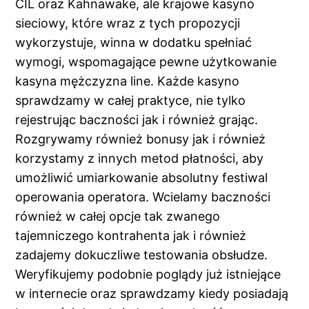
CIL oraz Kahnawake, ale krajowe kasyno
sieciowy, które wraz z tych propozycji
wykorzystuje, winna w dodatku spełniać
wymogi, wspomagające pewne użytkowanie
kasyna mężczyzna line. Każde kasyno
sprawdzamy w całej praktyce, nie tylko
rejestrując baczności jak i również grając.
Rozgrywamy również bonusy jak i również
korzystamy z innych metod płatności, aby
umożliwić umiarkowanie absolutny festiwal
operowania operatora. Wcielamy baczności
również w całej opcje tak zwanego
tajemniczego kontrahenta jak i również
zadajemy dokuczliwe testowania obsłudze.
Weryfikujemy podobnie poglądy już istniejące
w internecie oraz sprawdzamy kiedy posiadają