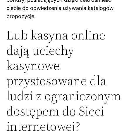
ciebie do odwiedzenia używania katalogów
propozycje.
Lub kasyna online
dają uciechy
kasynowe
przystosowane dla
ludzi z ograniczonym
dostępem do Sieci
internetowej?