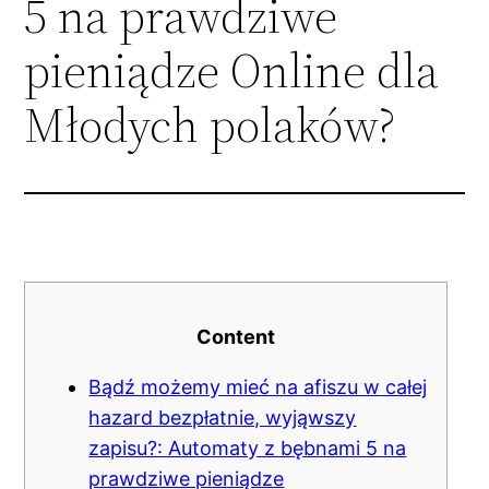
5 na prawdziwe
pieniądze Online dla
Młodych polaków?
Content
Bądź możemy mieć na afiszu w całej
hazard bezpłatnie, wyjąwszy
zapisu?: Automaty z bębnami 5 na
prawdziwe pieniądze