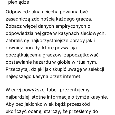
Odpowiedzialna uciecha powinna być
zasadniczą zdolnością każdego gracza.
Zobacz więcej danych empirycznych o
odpowiedzialnej grze w kasynach sieciowych.
Zebraliśmy najkorzystniejsze porady jak i
również porady, które pozwalają
początkującemu graczowi zapoczątkować
obstawianie hazardu w globie wirtualnym.
Przeczytaj, dzięki jak skupić uwagę w selekcji
najlepszego kasyna przez internet.
W całej powyższej tabeli prezentujemy
najbardziej istotne informacje o tymże kasynie.
Aby bez jakichkolwiek bądź przeszkód
ukończyć ocenę, starczy, że prześlemy do