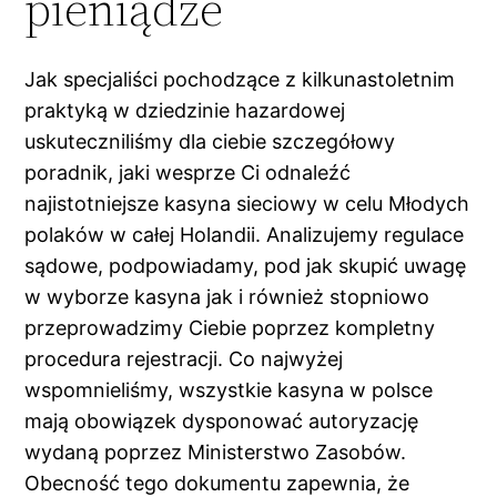
pieniądze
Jak specjaliści pochodzące z kilkunastoletnim
praktyką w dziedzinie hazardowej
uskuteczniliśmy dla ciebie szczegółowy
poradnik, jaki wesprze Ci odnaleźć
najistotniejsze kasyna sieciowy w celu Młodych
polaków w całej Holandii. Analizujemy regulace
sądowe, podpowiadamy, pod jak skupić uwagę
w wyborze kasyna jak i również stopniowo
przeprowadzimy Ciebie poprzez kompletny
procedura rejestracji. Co najwyżej
wspomnieliśmy, wszystkie kasyna w polsce
mają obowiązek dysponować autoryzację
wydaną poprzez Ministerstwo Zasobów.
Obecność tego dokumentu zapewnia, że