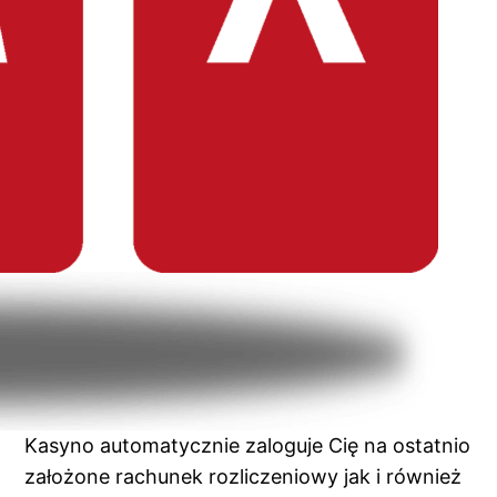
Kasyno automatycznie zaloguje Cię na ostatnio
założone rachunek rozliczeniowy jak i również