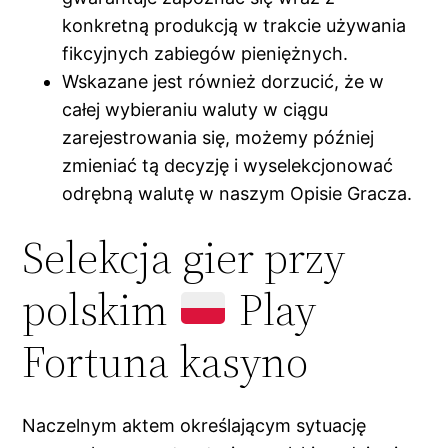
konkretną produkcją w trakcie używania
fikcyjnych zabiegów pieniężnych.
Wskazane jest również dorzucić, że w
całej wybieraniu waluty w ciągu
zarejestrowania się, możemy później
zmieniać tą decyzję i wyselekcjonować
odrębną walutę w naszym Opisie Gracza.
Selekcja gier przy
polskim
Play
Fortuna kasyno
Naczelnym aktem określającym sytuację