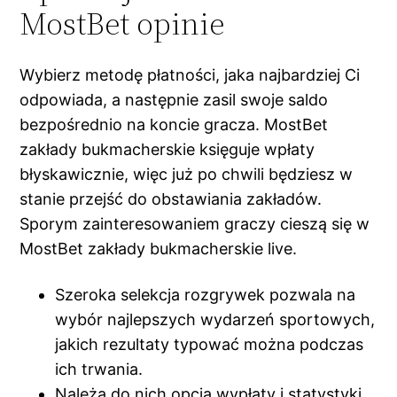
MostBet opinie
Wybierz metodę płatności, jaka najbardziej Ci
odpowiada, a następnie zasil swoje saldo
bezpośrednio na koncie gracza. MostBet
zakłady bukmacherskie księguje wpłaty
błyskawicznie, więc już po chwili będziesz w
stanie przejść do obstawiania zakładów.
Sporym zainteresowaniem graczy cieszą się w
MostBet zakłady bukmacherskie live.
Szeroka selekcja rozgrywek pozwala na
wybór najlepszych wydarzeń sportowych,
jakich rezultaty typować można podczas
ich trwania.
Należą do nich opcja wypłaty i statystyki