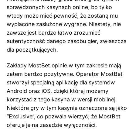
sprawdzonych kasynach online, bo tylko
wtedy może mieć pewność, że zostaną mu
wypłacone zasłużone wygrane. Niestety, nie
zawsze jest bardzo łatwo zrozumieć
autentyczność danego zasobu gier, zwłaszcza
dla początkujących.
Zakłady MostBet opinie w tym zakresie mają
zatem bardzo pozytywne. Operator MostBet
stworzył specjalną aplikację dla systemów
Android oraz iOS, dzięki której możemy
korzystać z tego kasyna w wersji mobilnej.
Niektóre gry w tym kasynie oznaczone są jako
“Exclusive”, co pozwala wierzyć, że MostBet
oferuje je na zasadzie wyłączności.