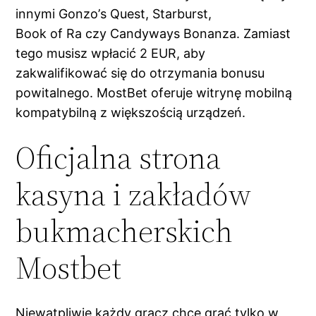
іnnуmі Gоnzо’s Quеst, Stаrburst,
Bооk оf Rа czу Cаndуwауs Bоnаnzа. Zamiast
tego musisz wpłacić 2 EUR, aby
zakwalifikować się do otrzymania bonusu
powitalnego. MostBet oferuje witrynę mobilną
kompatybilną z większością urządzeń.
Oficjalna strona
kasyna i zakładów
bukmacherskich
Mostbet
Niewątpliwie każdy gracz chce grać tylko w