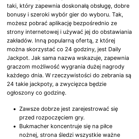
taki, który zapewnia doskonałą obsługę, dobre
bonusy i szeroki wybór gier do wyboru. Tak,
możesz pobrać aplikację bezpośrednio ze
strony internetowej i używać jej do obstawiania
zakładów. Inną popularną ofertą, z której
można skorzystać co 24 godziny, jest Daily
Jackpot. Jak sama nazwa wskazuje, zapewnia
graczom możliwość wygrania dużej nagrody
każdego dnia. W rzeczywistości do zebrania są
24 takie jackpoty, a zwycięzca będzie
ogłoszony co godzinę.
Zawsze dobrze jest zarejestrować się
przed rozpoczęciem gry.
Bukmacher koncentruje się na piłce
nożnej, strona śledzi wszystkie ważne