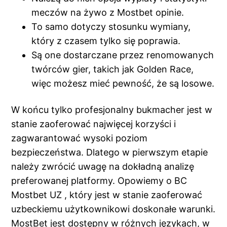
meczów na żywo z Mostbet opinie.
To samo dotyczy stosunku wymiany,
który z czasem tylko się poprawia.
Są one dostarczane przez renomowanych
twórców gier, takich jak Golden Race,
więc możesz mieć pewność, że są losowe.
W końcu tylko profesjonalny bukmacher jest w
stanie zaoferować najwięcej korzyści i
zagwarantować wysoki poziom
bezpieczeństwa. Dlatego w pierwszym etapie
należy zwrócić uwagę na dokładną analizę
preferowanej platformy. Opowiemy o BC
Mostbet UZ , który jest w stanie zaoferować
uzbeckiemu użytkownikowi doskonałe warunki.
MostBet jest dostępny w różnych językach, w