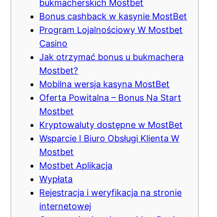
bukmacherskich Mostbet
Bonus cashback w kasynie MostBet
Program Lojalnościowy W Mostbet
Casino
Jak otrzymać bonus u bukmachera
Mostbet?
Mobilna wersja kasyna MostBet
Oferta Powitalna – Bonus Na Start
Mostbet
Kryptowaluty dostępne w MostBet
Wsparcie I Biuro Obsługi Klienta W
Mostbet
Mostbet Aplikacja
Wypłata
Rejestracja i weryfikacja na stronie
internetowej