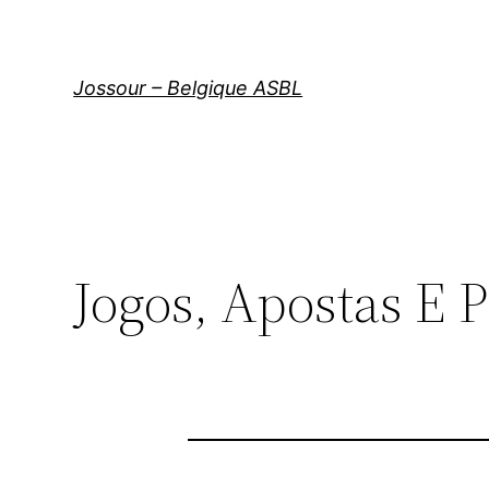
Aller
au
contenu
Jossour – Belgique ASBL
Jogos, Apostas E 