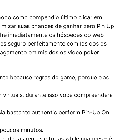
) modo como compendio último clicar em
ximizar suas chances de ganhar zero Pin Up
colhe imediatamente os hóspedes do web
e es seguro perfeitamente com los dos os
 pagamento em mis dos os video poker
ente because regras do game, porque elas
r virtuais, durante isso você compreenderá
cia bastante authentic perform Pin-Up On
m poucos minutos.
ender as regras e todas while nuances – é