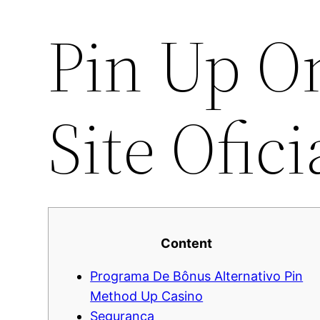
Pin Up On
Site Ofici
Content
Programa De Bônus Alternativo Pin
Method Up Casino
Segurança