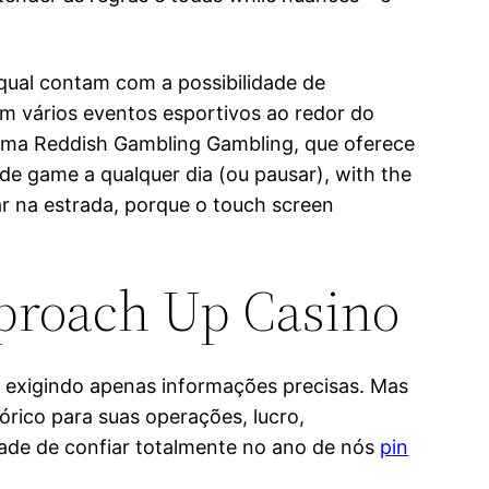
 qual contam com a possibilidade de
m vários eventos esportivos ao redor do
 uma Reddish Gambling Gambling, que oferece
de game a qualquer dia (ou pausar), with the
ar na estrada, porque o touch screen
proach Up Casino
, exigindo apenas informações precisas. Mas
órico para suas operações, lucro,
dade de confiar totalmente no ano de nós
pin