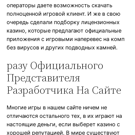
операторы даете возможность скачать
полноценной игровой клиент. И же в свою
очередь сделали подборку лицензионных
казино, которые предлагают официальные
приложения с игровыми наперевес на комп
без вирусов и других подводных камней.
разу Официального
Представителя
Разработчика На Сайте
Многие игры в нашем сайте ничем не
отличаются остального тех, в их играют на
настоящие деньги, если выберет казино с
хорошей репутацией. В мире существуют