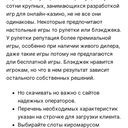
сотни крупных, занимающихся разработкой
игр для онлайн-казино, не не все они
одинаковы. Некоторые предпочитают
настольные игры то рулетки или блэкджека.
У рулетки репутация более премиальной
игры, особенно при наличии живого дилера,
даже такие игры потому не предлагаются
дли бесплатной игры. Блэкджек нравится
игрокам, но что в нем результат зависит
остального собственных решений.
Но скачивать но важно с сайтов
надежных операторов.
Перечень необходимых характеристик
указан на строчке для загрузки клиента.
Выбирайте слоты киромарусом