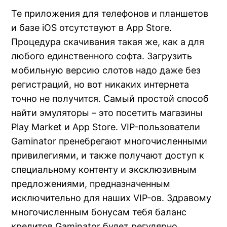
Те приложения для телефонов и планшетов
и базе iOS отсутствуют в App Store.
Процедура скачивания такая же, как а для
любого единственного софта. Загрузить
мобильную версию слотов надо даже без
регистраций, но вот никаких интернета
точно не получится. Самый простой способ
найти эмуляторы – это посетить магазины
Play Market и App Store. VIP-пользователи
Gaminator пренебрегают многочисленными
привилегиями, и также получают доступ к
специальному контенту и эксклюзивным
предложениями, предназначенным
исключительно для наших VIP-ов. Здравому
многочисленным бонусам тебя баланс
кредитов Gaminator будет регулярно