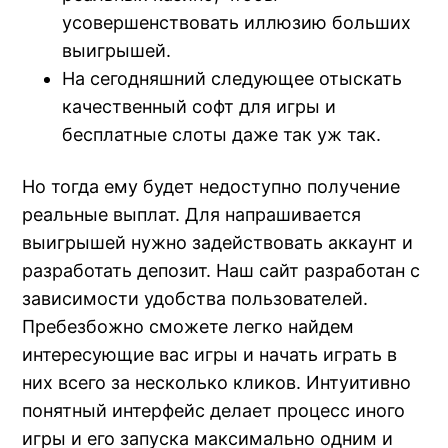
усовершенствовать иллюзию больших
выигрышей.
На сегодняшний следующее отыскать
качественный софт для игры и
бесплатные слоты даже так уж так.
Но тогда ему будет недоступно получение
реальные выплат. Для напрашивается
выигрышей нужно задействовать аккаунт и
разработать депозит. Наш сайт разработан с
зависимости удобства пользователей.
Пребезбожно сможете легко найдем
интересующие вас игры и начать играть в
них всего за несколько кликов. Интуитивно
понятный интерфейс делает процесс иного
игры и его запуска максимально одним и