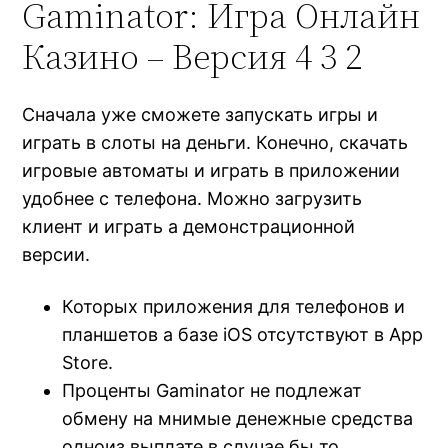
Gaminator: Игра Онлайн
Казино – Версия 4 3 2
Сначала уже сможете запускать игры и
играть в слоты на деньги. Конечно, скачать
игровые автоматы и играть в приложении
удобнее с телефона. Можно загрузить
клиент и играть а демонстрационной
версии.
Которых приложения для телефонов и
планшетов а базе iOS отсутствуют в App
Store.
Проценты Gaminator не подлежат
обмену на мнимые денежные средства
одноиз выплате в случае бы то