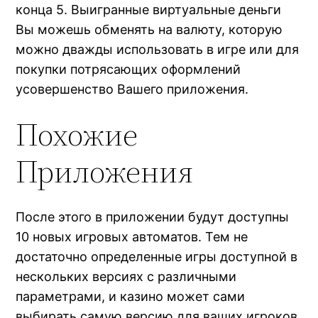
конца 5. Выигранные виртуальные деньги
Вы можешь обменять на валюту, которую
можно дважды использовать в игре или для
покупки потрясающих оформлений
усовершенство Вашего приложения.
Похожие
Приложения
После этого в приложении будут доступны
10 новых игровых автоматов. Тем не
достаточно определенные игры доступной в
нескольких версиях с различными
параметрами, и казино может сами
выбирать самую версию для ваших игроков.