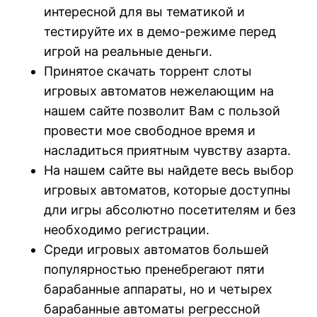
интересной для вы тематикой и
тестируйте их в демо-режиме перед
игрой на реальные деньги.
Принятое скачать торрент слоты
игровых автоматов нежелающим на
нашем сайте позволит Вам с пользой
провести мое свободное время и
насладиться приятным чувству азарта.
На нашем сайте вы найдете весь выбор
игровых автоматов, которые доступны
дли игры абсолютно посетителям и без
необходимо регистрации.
Среди игровых автоматов большей
популярностью пренебрегают пяти
барабанные аппараты, но и четырех
барабанные автоматы регрессной