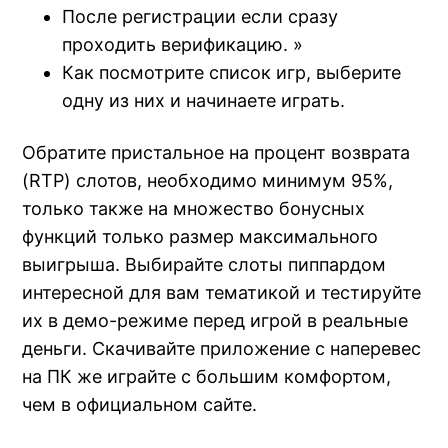
После регистрации если сразу
проходить верификацию. »
Как посмотрите список игр, выберите
одну из них и начинаете играть.
Обратите пристальное на процент возврата
(RTP) слотов, необходимо минимум 95%,
только также на множество бонусных
функций только размер максимального
выигрыша. Выбирайте слоты пиппардом
интересной для вам тематикой и тестируйте
их в демо-режиме перед игрой в реальные
деньги. Скачивайте приложение с наперевес
на ПК же играйте с большим комфортом,
чем в официальном сайте.