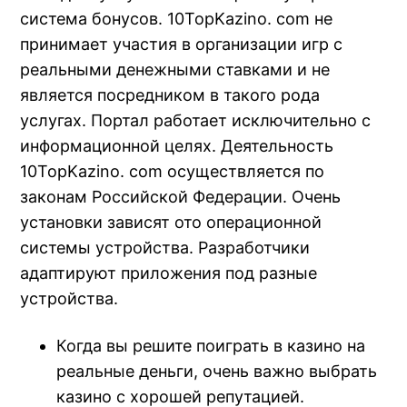
система бонусов. 10TopKazino. com не
принимает участия в организации игр с
реальными денежными ставками и не
является посредником в такого рода
услугах. Портал работает исключительно с
информационной целях. Деятельность
10TopKazino. com осуществляется по
законам Российской Федерации. Очень
установки зависят ото операционной
системы устройства. Разработчики
адаптируют приложения под разные
устройства.
Когда вы решите поиграть в казино на
реальные деньги, очень важно выбрать
казино с хорошей репутацией.