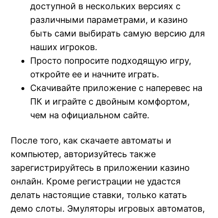
доступной в нескольких версиях с
различными параметрами, и казино
быть сами выбирать самую версию для
наших игроков.
Просто попросите подходящую игру,
откройте ее и начните играть.
Скачивайте приложение с наперевес на
ПК и играйте с двойным комфортом,
чем на официальном сайте.
После того, как скачаете автоматы и
компьютер, авторизуйтесь также
зарегистрируйтесь в приложении казино
онлайн. Кроме регистрации не удастся
делать настоящие ставки, только катать
демо слоты. Эмуляторы игровых автоматов,