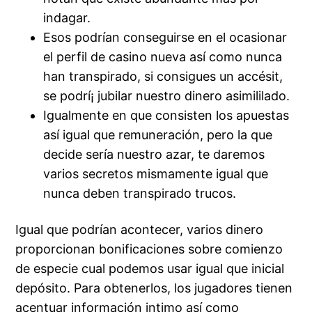
indagar.
Esos podrían conseguirse en el ocasionar
el perfil de casino nueva así­ como nunca
han transpirado, si consigues un accésit,
se podrí¡ jubilar nuestro dinero asimililado.
Igualmente en que consisten los apuestas
así­ igual que remuneración, pero la que
decide serí­a nuestro azar, te daremos
varios secretos mismamente­ igual que
nunca deben transpirado trucos.
Igual que podrí­an acontecer, varios dinero
proporcionan bonificaciones sobre comienzo
de especie cual podemos usar igual que inicial
depósito. Para obtenerlos, los jugadores tienen
acentuar información intimo así­ como