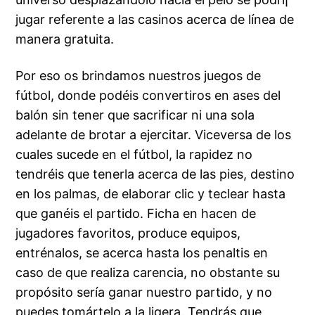
jugar referente a las casinos acerca de línea de
manera gratuita.
Por eso os brindamos nuestros juegos de
fútbol, donde podéis convertiros en ases del
balón sin tener que sacrificar ni una sola
adelante de brotar a ejercitar. Viceversa de los
cuales sucede en el fútbol, la rapidez no
tendréis que tenerla acerca de las pies, destino
en los palmas, de elaborar clic y teclear hasta
que ganéis el partido. Ficha en hacen de
jugadores favoritos, produce equipos,
entrénalos, se acerca hasta los penaltis en
caso de que realiza carencia, no obstante su
propósito serí­a ganar nuestro partido, y no
puedes tomártelo a la ligera. Tendrás que