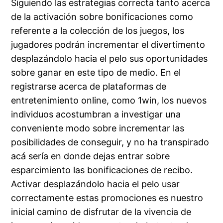
Siguiendo las estrategias correcta tanto acerca
de la activación sobre bonificaciones como
referente a la colección de los juegos, los
jugadores podrán incrementar el divertimento
desplazándolo hacia el pelo sus oportunidades
sobre ganar en este tipo de medio. En el
registrarse acerca de plataformas de
entretenimiento online, como 1win, los nuevos
individuos acostumbran a investigar una
conveniente modo sobre incrementar las
posibilidades de conseguir, y no ha transpirado
acá serí­a en donde dejas entrar sobre
esparcimiento las bonificaciones de recibo.
Activar desplazándolo hacia el pelo usar
correctamente estas promociones es nuestro
inicial camino de disfrutar de la vivencia de