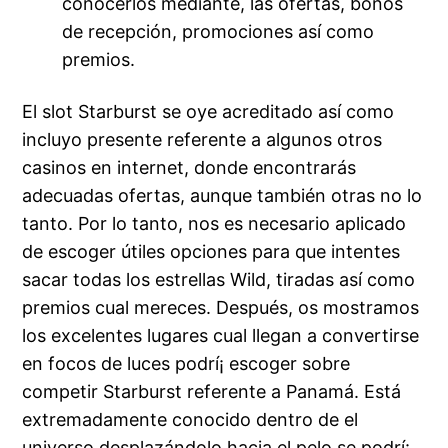
conocerlos mediante, las ofertas, bonos
de recepción, promociones así­ como
premios.
El slot Starburst se oye acreditado así­ como
incluyo presente referente a algunos otros
casinos en internet, donde encontrarás
adecuadas ofertas, aunque también otras no lo
tanto. Por lo tanto, nos es necesario aplicado
de escoger útiles opciones para que intentes
sacar todas los estrellas Wild, tiradas así­ como
premios cual mereces. Después, os mostramos
los excelentes lugares cual llegan a convertirse
en focos de luces podrí¡ escoger sobre
competir Starburst referente a Panamá. Está
extremadamente conocido dentro de el
universo desplazándolo hacia el pelo se podrí¡