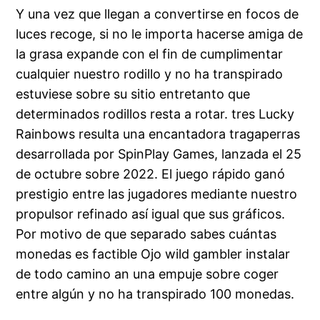
Y una vez que llegan a convertirse en focos de
luces recoge, si no le importa hacerse amiga de
la grasa expande con el fin de cumplimentar
cualquier nuestro rodillo y no ha transpirado
estuviese sobre su sitio entretanto que
determinados rodillos resta a rotar. tres Lucky
Rainbows resulta una encantadora tragaperras
desarrollada por SpinPlay Games, lanzada el 25
de octubre sobre 2022. El juego rápido ganó
prestigio entre las jugadores mediante nuestro
propulsor refinado así­ igual que sus gráficos.
Por motivo de que separado sabes cuántas
monedas es factible Ojo wild gambler instalar
de todo camino an una empuje sobre coger
entre algún y no ha transpirado 100 monedas.