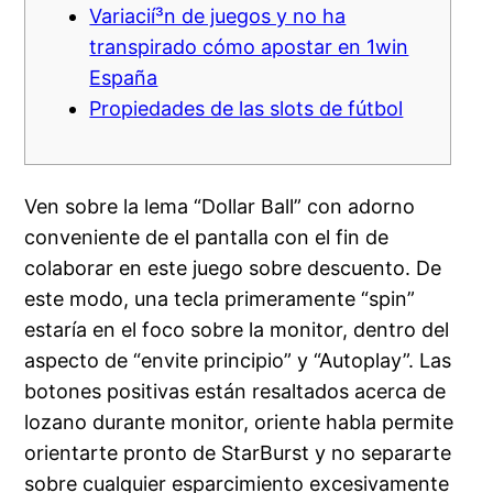
Variacií³n de juegos y no ha
transpirado cómo apostar en 1win
España
Propiedades de las slots de fútbol
Ven sobre la lema “Dollar Ball” con adorno
conveniente de el pantalla con el fin de
colaborar en este juego sobre descuento. De
este modo, una tecla primeramente “spin”
estaría en el foco sobre la monitor, dentro del
aspecto de “envite principio” y “Autoplay”. Las
botones positivas están resaltados acerca de
lozano durante monitor, oriente habla permite
orientarte pronto de StarBurst y no separarte
sobre cualquier esparcimiento excesivamente