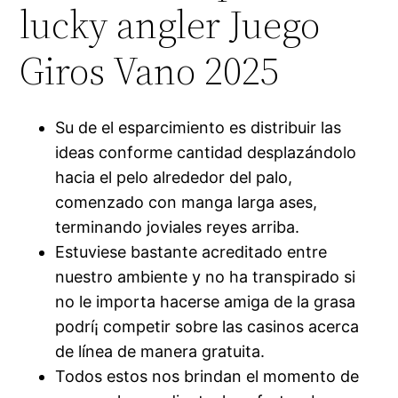
lucky angler Juego
Giros Vano 2025
Su de el esparcimiento es distribuir las
ideas conforme cantidad desplazándolo
hacia el pelo alrededor del palo,
comenzado con manga larga ases,
terminando joviales reyes arriba.
Estuviese bastante acreditado entre
nuestro ambiente y no ha transpirado si
no le importa hacerse amiga de la grasa
podrí¡ competir sobre las casinos acerca
de línea de manera gratuita.
Todos estos nos brindan el momento de