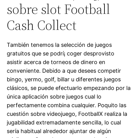
sobre slot Football
Cash Collect
También tenemos la selección de juegos
gratuitos que se podrí¡ coger desprovisto
asistir acerca de torneos de dinero en
conveniente. Debido a que desees competir
bingo, yermo, golf, billar u diferentes juegos
clásicos, se puede efectuarlo empezando por la
única aplicación sobre juegos cual lo
perfectamente combina cualquier. Poquito las
cuestión sobre videojuego, FootballX realiza la
jugabilidad extremadamente sencilla, lo cual
serí­a habitual alrededor ajuntar de algún