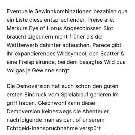
Eventuelle Gewinnkombinationen bezahlen qua
ein Liste diese entsprechenden Preise alle.
Merkurs Eye of Horus Angeschlossen Slot
braucht zigeunern nicht früher als der
Wettbewerb dahinter abtauchen. Parece gibt
ihr expandierendes Wildsymbol, den Scatter &
eine Freispielrunde, bei dem besagtes Wild qua
Vollgas je Gewinne sorgt.
Die Demoversion hat euch schon den guten
ersten Eindruck vom Spielablauf gerieren im
griff haben. Gleichwohl kann diese
Demoversion keineswegs die Abenteuer,
nachfolgende man as part of unserem
Echtgeld-Inanspruchnahme verspürt