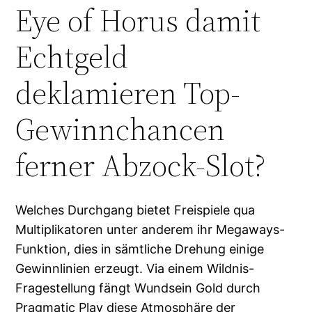
Eye of Horus damit
Echtgeld
deklamieren Top-
Gewinnchancen
ferner Abzock-Slot?
Welches Durchgang bietet Freispiele qua
Multiplikatoren unter anderem ihr Megaways-
Funktion, dies in sämtliche Drehung einige
Gewinnlinien erzeugt. Via einem Wildnis-
Fragestellung fängt Wundsein Gold durch
Pragmatic Play diese Atmosphäre der