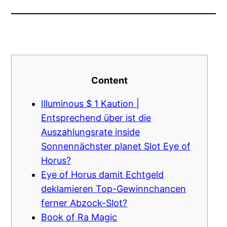
Content
Illuminous $ 1 Kaution |
Entsprechend über ist die
Auszahlungsrate inside
Sonnennächster planet Slot Eye of
Horus?
Eye of Horus damit Echtgeld
deklamieren Top-Gewinnchancen
ferner Abzock-Slot?
Book of Ra Magic