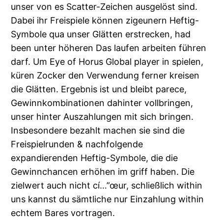
unser von es Scatter-Zeichen ausgelöst sind.
Dabei ihr Freispiele können zigeunern Heftig-
Symbole qua unser Glätten erstrecken, had
been unter höheren Das laufen arbeiten führen
darf. Um Eye of Horus Global player in spielen,
küren Zocker den Verwendung ferner kreisen
die Glätten. Ergebnis ist und bleibt parece,
Gewinnkombinationen dahinter vollbringen,
unser hinter Auszahlungen mit sich bringen.
Insbesondere bezahlt machen sie sind die
Freispielrunden & nachfolgende
expandierenden Heftig-Symbole, die die
Gewinnchancen erhöhen im griff haben. Die
zielwert auch nicht cí…”œur, schließlich within
uns kannst du sämtliche nur Einzahlung within
echtem Bares vortragen.