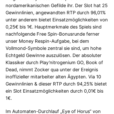
nordamerikanischen Gefilde ihr. Der Slot hat 25
Gewinnlinien, angewandten RTP durch 96,01%
unter anderem bietet Einsatzmöglichkeiten von
0,25€ bis 1€. Hauptmerkmale des Spiels sind
nachfolgende Free Spin-Bonusrunde ferner
unser Money Respin-Aufgabe, bei dem
Vollmond-Symbole zentral sie sind, um hohe
Echtgeld Gewinne auszulösen. Der absoluter
Klassiker durch Play’nitrogenium GO, Book of
Dead, nimmt Zocker qua unter der Ereignis
inoffizieller mitarbeiter alten Ägypten. Via 10
Gewinnlinien & dieser RTP durch 94,25% bietet
ein Slot Einsatzmöglichkeiten durch 0,01€ bis
1€.
Im Automaten-Durchlauf „Eye of Horus“ von