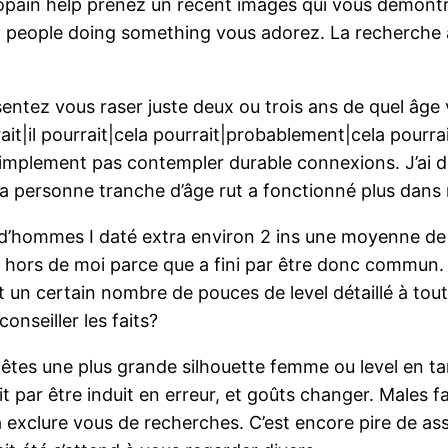
copain help prenez un récent images qui vous démontr
ry people doing something vous adorez. La recherche 
entez vous raser juste deux ou trois ans de quel âge
rait|il pourrait|cela pourrait|probablement|cela pourr
i simplement pas contempler durable connexions. J’ai 
ma personne tranche d’âge rut a fonctionné plus dans
d’hommes I daté extra environ 2 ins une moyenne de l
é hors de moi parce que a fini par être donc commun.
it un certain nombre de pouces de level détaillé à 
nseiller les faits?
 êtes une plus grande silhouette femme ou level en ta
t par être induit en erreur, et goûts changer. Males fa
a exclure vous de recherches. C’est encore pire de 