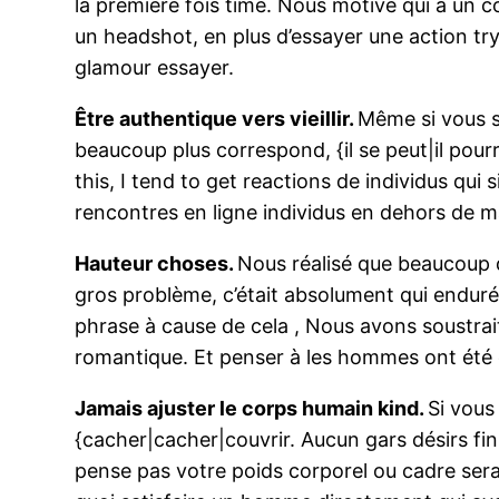
la première fois time. Nous motive qui a un 
un headshot, en plus d’essayer une action t
glamour essayer.
Être authentique vers vieillir.
Même si vous s
beaucoup plus correspond, {il se peut|il pour
this, I tend to get reactions de individus qu
rencontres en ligne individus en dehors de 
Hauteur choses.
Nous réalisé que beaucoup 
gros problème, c’était absolument qui endur
phrase à cause de cela , Nous avons soustra
romantique. Et penser à les hommes ont été co
Jamais ajuster le corps humain kind.
Si vous
{cacher|cacher|couvrir. Aucun gars désirs fini
pense pas votre poids corporel ou cadre ser