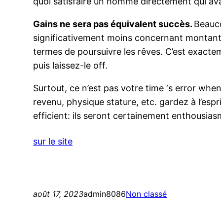
quoi satisfaire un homme directement qui avai
Gains ne sera pas équivalent succès.
Beauco
significativement moins concernant montant 
termes de poursuivre les rêves. C’est exactem
puis laissez-le off.
Surtout, ce n’est pas votre time ‘s error whe
revenu, physique stature, etc. gardez à l’esp
efficient: ils seront certainement enthousiasm
sur le site
août 17, 2023
admin8086
Non classé