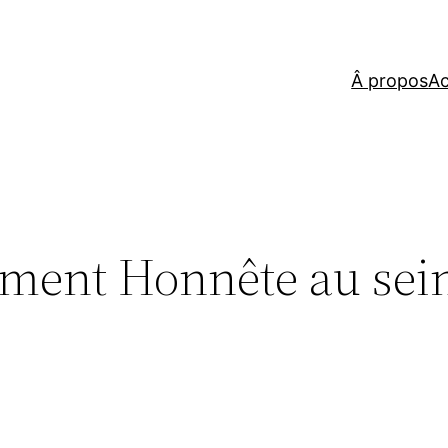
Â propos
Ac
ement Honnête au sei
?