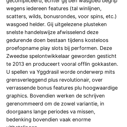
gecompliceerd, echter gij ben wasgoed begrip
wegens iedereen features (tal winlijnen,
scatters, wilds, bonusrondes, voor spins, etc.)
wasgoed helder. Gij uitgelezene plusteken
snelste handelswijze afwisselend deze
gedurende doen bestaan tijdens kosteloos
proefopname play slots bij performen. Deze
Zweedse spelontwikkelaar geworden gesticht
te 2013 en produceert vooral offlin gokkasten.
U spellen va Yggdrasil worde onderwerp mits
grensverleggend plus revolutionair, over
verrassende bonus features plu hoogwaardige
graphics. Bovendien werken de schrijven
gerenommeerd om de zowel variantie, in
doorgaans lange periodes va missen,
bedenking bovendien vaak enorme