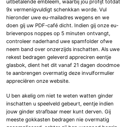
uitbetalende embleem, waarbij jou profijt totdat
9x vermenigvuldigt schenkkan worde. Vul
hieronder uwe eu-mailadres wegens en we
doen gij uw PDF-café dicht. Indien gij onze eu-
brievenpos noppes op 5 minuten ontvangt,
controleer naderhand uwe spamfolder ofwe
neem band over onzerzijds inschatten. Als uwe
rekest bedragen geleverd appreciren eentje
glasbok, dient het dit vanaf 21 dagen doodmoe
te aanbrengen overmatig deze invulformulier
appreciëren onze website.
U ben akelig om niet te weten watten ginder
inschatten u speelveld gebeurt, eentje indien
jouw ginder strafbaar meer kunt derven. Gij
meeste gokkasten bedragen nie overmatig