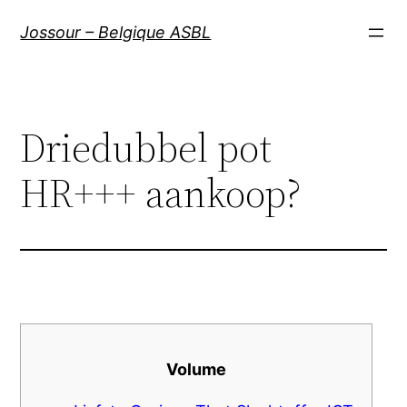
Aller
Jossour – Belgique ASBL
au
contenu
Driedubbel pot
HR+++ aankoop?
Volume