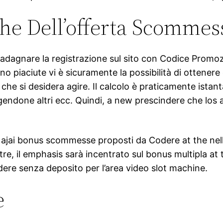
che Dell’offerta Scommes
uadagnare la registrazione sul sito con Codice Promo
no piaciute vi è sicuramente la possibilità di ottene
 che si desidera agire. Il calcolo è praticamente ista
gendone altri ecc. Quindi, a new prescindere che los 
 ajai bonus scommesse proposti da Codere at the ne
inoltre, il emphasis sarà incentrato sul bonus multipla
dere senza deposito per l’area video slot machine.
e