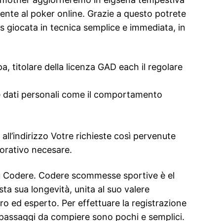
mente al poker online. Grazie a questo potrete
s giocata in tecnica semplice e immediata, in
, titolare della licenza GAD each il regolare
re dati personali come il comportamento
 all’indirizzo Votre richieste così pervenute
vorativo necesare.
 su Codere. Codere scommesse sportive è el
a sua longevità, unita al suo valere
o ed esperto. Per effettuare la registrazione
i passaggi da compiere sono pochi e semplici.