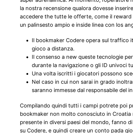
la nostra recensione qualora dovesse inserire
accedere the tutte le offerte, come il rewar
un palinsesto ampio e inside linea con los a
Il bookmaker Codere opera sul traffico it
gioco a distanza.
Il consenso a new queste tecnologie per
durante la navigazione o gli ID univoci tu
Una volta iscritti i giocatori possono sce
Nel caso in cui non sarai in grado inoltra
saranno immesse dal responsabile del in
Compilando quindi tutti i campi potrete poi 
bookmaker non molto conosciuto in Croatia no
presente in diversi paesi del mondo, fanno d
su Codere, e quindi creare un conto pada gio