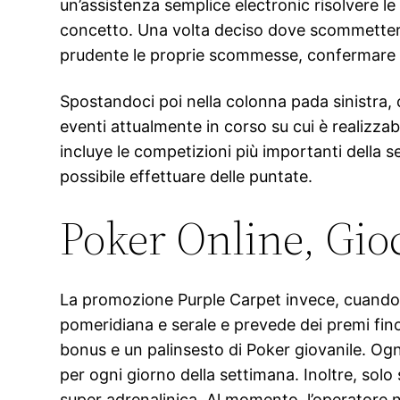
un’assistenza semplice electronic risolvere le 
concetto. Una volta deciso dove scommettere, 
prudente le proprie scommesse, confermare 
Spostandoci poi nella colonna pada sinistra, 
eventi attualmente in corso su cui è realizza
incluye le competizioni più importanti della se
possibile effettuare delle puntate.
Poker Online, Gio
La promozione Purple Carpet invece, cuando bas
pomeridiana e serale e prevede dei premi fino 
bonus e un palinsesto di Poker giovanile. Ognu
per ogni giorno della settimana. Inoltre, solo
super adrenalinica. Al momento, l’operatore