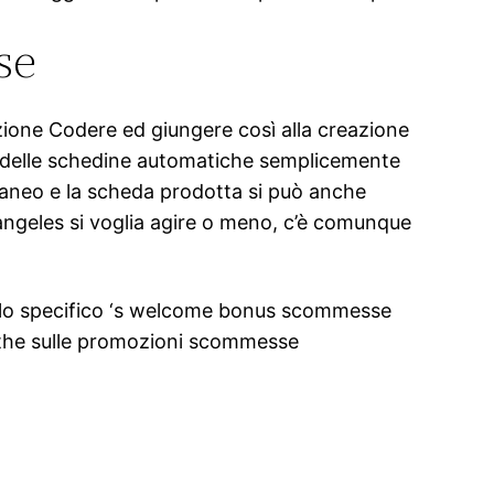
se
zione Codere ed giungere così alla creazione
re delle schedine automatiche semplicemente
ntaneo e la scheda prodotta si può anche
angeles si voglia agire o meno, c’è comunque
llo specifico ‘s welcome bonus scommesse
 at the sulle promozioni scommesse