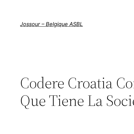
Aller
au
contenu
Jossour – Belgique ASBL
Codere Croatia C
Que Tiene La Soci