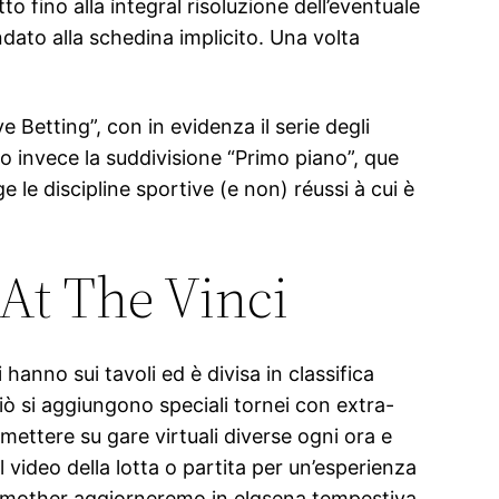
o fino alla íntegral risoluzione dell’eventuale
dato alla schedina implicito. Una volta
Betting”, con in evidenza il serie degli
o invece la suddivisione “Primo piano”, que
e le discipline sportive (e non) réussi à cui è
 At The Vinci
anno sui tavoli ed è divisa in classifica
ciò si aggiungono speciali tornei con extra-
mettere su gare virtuali diverse ogni ora e
l video della lotta o partita per un’esperienza
r mother aggiorneremo in elgsena tempestiva