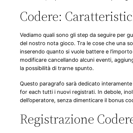
Codere: Caratteristi
Vediamo quali sono gli step da seguire per g
del nostro nota gioco. Tra le cose che una so
inserendo quanto si vuole battere e l’importo
modificare cancellando alcuni eventi, aggiun
la possibilità di trarne spunto.
Questo paragrafo sarà dedicato interamente
for each tutti i nuovi registrati. In debole, 
dell’operatore, senza dimenticare il bonus co
Registrazione Coder