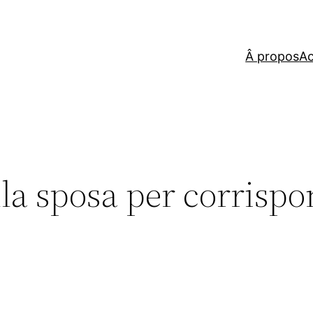
Â propos
Ac
ella sposa per corrisp