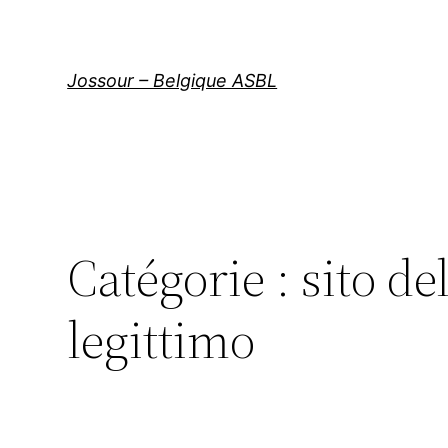
Aller
au
contenu
Jossour – Belgique ASBL
Catégorie :
sito d
legittimo