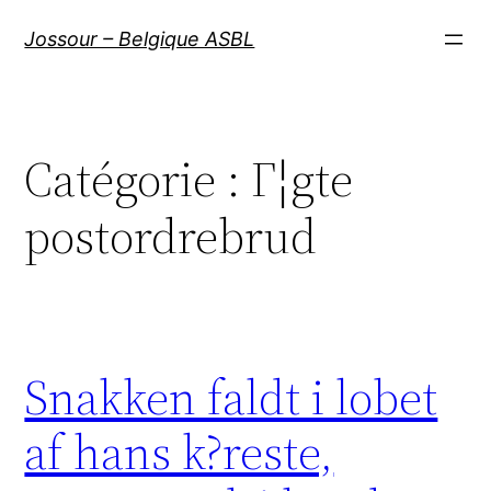
Aller
Jossour – Belgique ASBL
au
contenu
Catégorie :
Г¦gte
postordrebrud
Snakken faldt i lobet
af hans k?reste,