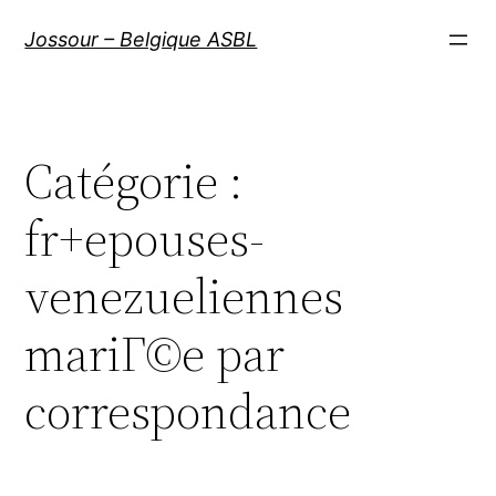
Aller
Jossour – Belgique ASBL
au
contenu
Catégorie :
fr+epouses-
venezueliennes
mariГ©e par
correspondance