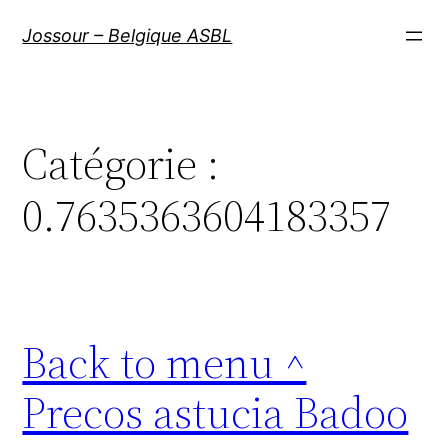
Aller
Jossour – Belgique ASBL
au
contenu
Catégorie :
0.7635363604183357
Back to menu ^
Precos astucia Badoo