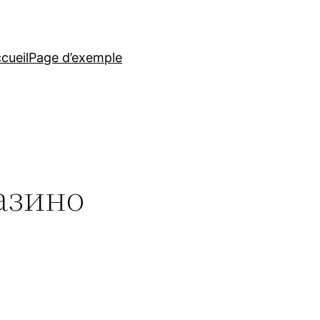
cueil
Page d’exemple
азино