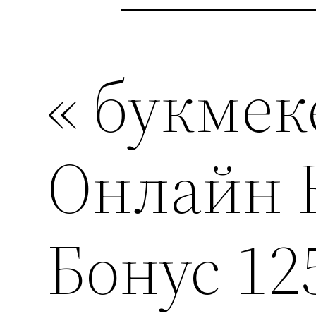
« букмек
Онлайн 
Бонус 12