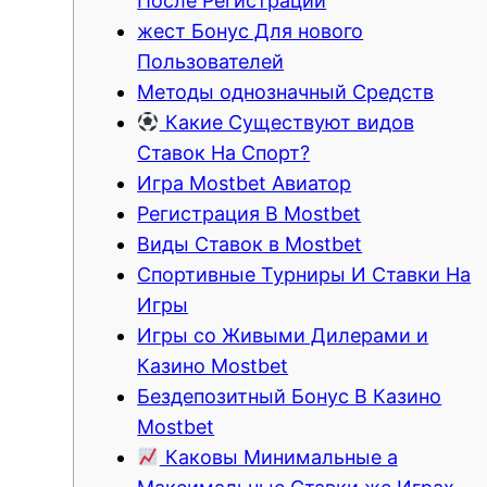
После Регистрации
жест Бонус Для нового
Пользователей
Методы однозначный Средств
Какие Существуют видов
Ставок На Спорт?
Игра Mostbet Авиатор
Регистрация В Mostbet
Виды Ставок в Mostbet
Спортивные Турниры И Ставки На
Игры
Игры со Живыми Дилерами и
Казино Mostbet
Бездепозитный Бонус В Казино
Mostbet
Каковы Минимальные а