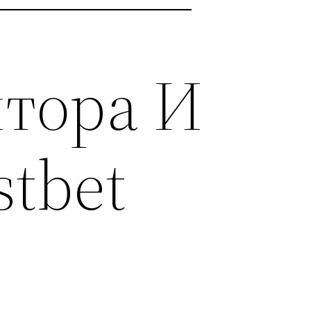
нтора И
tbet