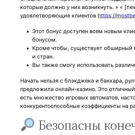
которые должно у них возникнуть. » « [ne
удовлетворяющие клиентов
https://mostb
Этот бонус доступен всем новым клие
бонусом.
Кроме чтобы, существует обширный 
и стран.
Вы также смогу использовать различ
Начать нельзя с блэкджека и баккара, рул
предложила онлайн-казино. Это отличный
есть множество игровых автоматов, наст
конкурентоспособные коэффициенты на ра
Безопасны конеч