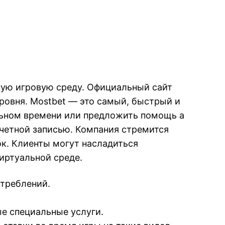
ную игровую среду. Официальный сайт
ровня. Mostbet — это самый, быстрый и
льном времени или предложить помощь а
етной записью. Компания стремится
к. Клиенты могут насладиться
иртуальной среде.
отреблений.
ые специальные услуги.