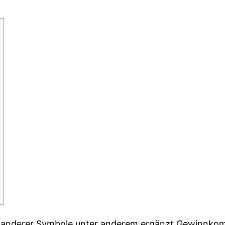
lle anderer Symbole unter anderem ergänzt Gewinnko