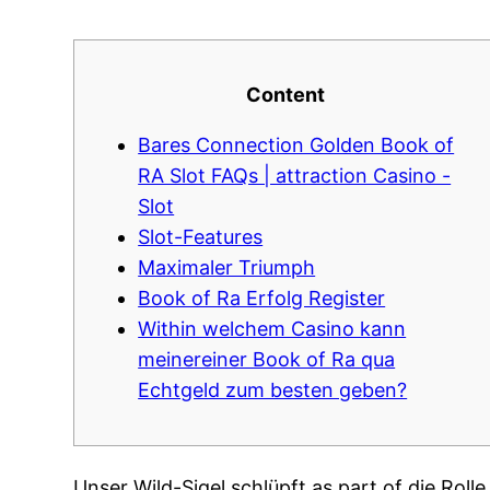
Content
Bares Connection Golden Book of
RA Slot FAQs | attraction Casino -
Slot
Slot-Features
Maximaler Triumph
Book of Ra Erfolg Register
Within welchem Casino kann
meinereiner Book of Ra qua
Echtgeld zum besten geben?
Unser Wild-Sigel schlüpft as part of die Ro