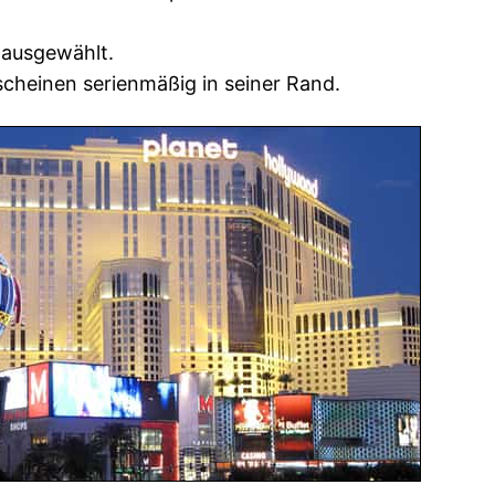
 ausgewählt.
cheinen serienmäßig in seiner Rand.