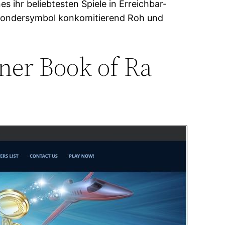
 ihr beliebtesten Spiele in Erreichbar-
a-Sondersymbol konkomitierend Roh und
ner Book of Ra