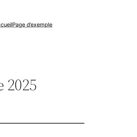
cueil
Page d’exemple
e 2025