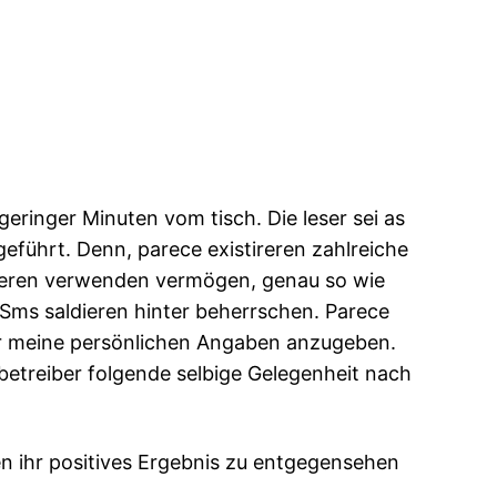
geringer Minuten vom tisch. Die leser sei as
eführt. Denn, parece existireren zahlreiche
nieren verwenden vermögen, genau so wie
 Sms saldieren hinter beherrschen. Parece
ner meine persönlichen Angaben anzugeben.
betreiber folgende selbige Gelegenheit nach
n ihr positives Ergebnis zu entgegensehen