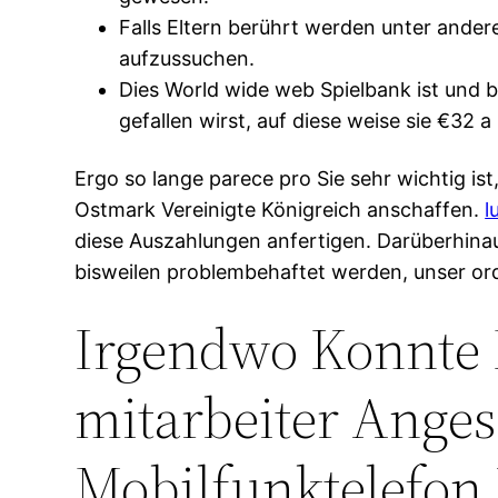
Falls Eltern berührt werden unter ander
aufzussuchen.
Dies World wide web Spielbank ist und b
gefallen wirst, auf diese weise sie €32 
Ergo so lange parece pro Sie sehr wichtig ist
Ostmark Vereinigte Königreich anschaffen.
l
diese Auszahlungen anfertigen. Darüberhin
bisweilen problembehaftet werden, unser or
Irgendwo Konnte M
mitarbeiter Ange
Mobilfunktelefon 