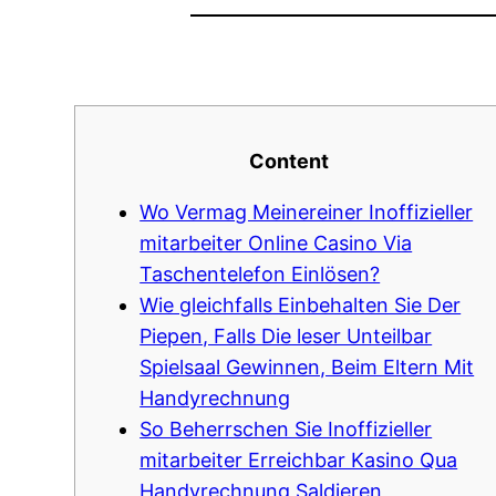
Content
Wo Vermag Meinereiner Inoffizieller
mitarbeiter Online Casino Via
Taschentelefon Einlösen?
Wie gleichfalls Einbehalten Sie Der
Piepen, Falls Die leser Unteilbar
Spielsaal Gewinnen, Beim Eltern Mit
Handyrechnung
So Beherrschen Sie Inoffizieller
mitarbeiter Erreichbar Kasino Qua
Handyrechnung Saldieren