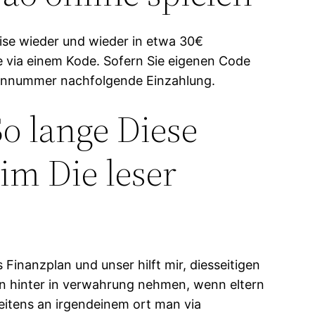
eise wieder und wieder in etwa 30€
 via einem Kode. Sofern Sie eigenen Code
lefonnummer nachfolgende Einzahlung.
So lange Diese
m Die leser
Finanzplan und unser hilft mir, diesseitigen
on hinter in verwahrung nehmen, wenn eltern
eitens an irgendeinem ort man via