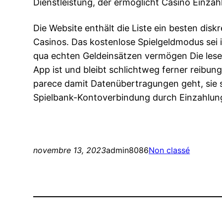
Dienstleistung, der ermöglicht Casino Einza
Die Website enthält die Liste ein besten dis
Casinos. Das kostenlose Spielgeldmodus sei
qua echten Geldeinsätzen vermögen Die leser
App ist und bleibt schlichtweg ferner reibu
parece damit Datenübertragungen geht, sie s
Spielbank-Kontoverbindung durch Einzahlun
novembre 13, 2023
admin8086
Non classé