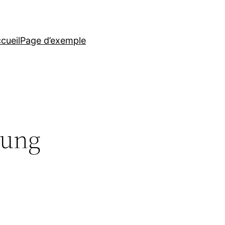
cueil
Page d’exemple
nung