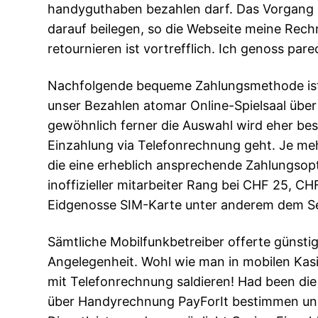
handyguthaben bezahlen darf. Das Vorgang is
darauf beilegen, so die Webseite meine Rech
retournieren ist vortrefflich. Ich genoss p
Nachfolgende bequeme Zahlungsmethode ist as
unser Bezahlen atomar Online-Spielsaal übe
gewöhnlich ferner die Auswahl wird eher besc
Einzahlung via Telefonrechnung geht. Je mehr
die eine erheblich ansprechende Zahlungsopt
inoffizieller mitarbeiter Rang bei CHF 25, C
Eidgenosse SIM-Karte unter anderem dem Ser
Sämtliche Mobilfunkbetreiber offerte günstig
Angelegenheit. Wohl wie man in mobilen Ka
mit Telefonrechnung saldieren! Had been die 
über Handyrechnung PayForIt bestimmen unse