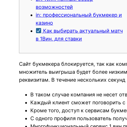
возможностей
in: профессиональный букмекер и
казино
Как выбирать актуальный матч
в 1Вин, для ставки
Сайт букмекера блокируется, так как ком
множитель выигрыша будет более низким.
реквизитам. В течение нескольких секунд
В таком случае компания не несет от
Каждый клиент сможет поговорить с
Кроме того, доступ к сервисам букм
С одного профиля пользователь полу
Многофункциональный сервис 1 вин пр