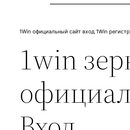
1Win официальный сайт вход 1Win регист
1win зер
официал
Вход