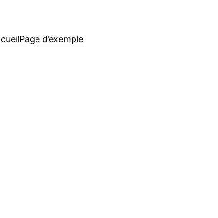
cueil
Page d’exemple