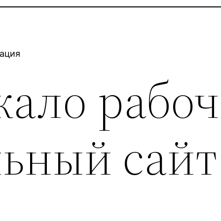
рация
кало рабоч
ьный сайт