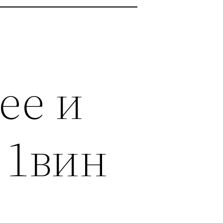
ее и
 1вин