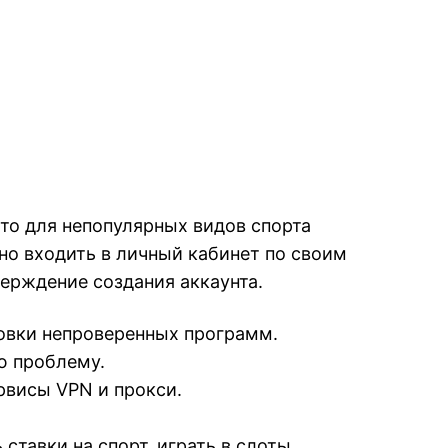
что для непопулярных видов спорта
но входить в личный кабинет по своим
верждение создания аккаунта.
новки непроверенных программ.
ю проблему.
рвисы VPN и прокси.
тавки на спорт, играть в слоты,