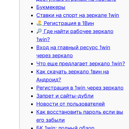
Букмекеры
Ставки на спорт на зеркале 1win
Регистрация в 1Вин
Где найти рабочее зеркало
1win?
Вход на главный ресурс 1win
через зеркало
Что еще предлагает зеркало 1win?
Как скачать зеркало 1вин на
Андроид?
Регистрация в 1win через зеркало
Запрет и сайты-дубли
Новости от пользователей
Как восстановить пароль если вы
его забыли
БК 1win: полный обзор