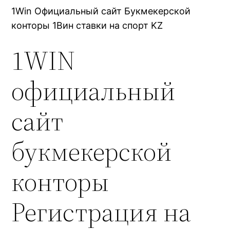
1Win Официальный сайт Букмекерской
конторы 1Вин ставки на спорт KZ
1WIN
официальный
сайт
букмекерской
конторы
Регистрация на