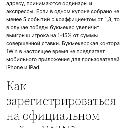
адресу, принимаются ординары и
экспрессы. Если в одном купоне собрано не
менее 5 событий с коэффициентом от 1,3, то
в случае победы букмекер увеличит
выигрыш игрока на 1-15% от суммы
совершенной ставки. Букмекерская контора
1Win в настоящее время не предлагает
мобильного приложения для пользователей
iPhone и iPad.
Как
зарегистрироваться
на официальном