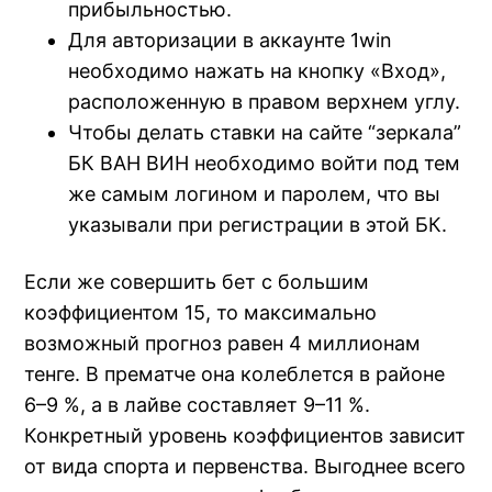
прибыльностью.
Для авторизации в аккаунте 1win
необходимо нажать на кнопку «Вход»,
расположенную в правом верхнем углу.
Чтобы делать ставки на сайте “зеркала”
БК ВАН ВИН необходимо войти под тем
же самым логином и паролем, что вы
указывали при регистрации в этой БК.
Если же совершить бет с большим
коэффициентом 15, то максимально
возможный прогноз равен 4 миллионам
тенге. В прематче она колеблется в районе
6–9 %, а в лайве составляет 9–11 %.
Конкретный уровень коэффициентов зависит
от вида спорта и первенства. Выгоднее всего