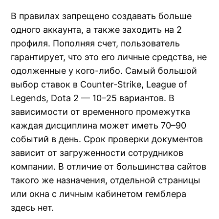
В правилах запрещено создавать больше
одного аккаунта, а также заходить на 2
профиля. Пополняя счет, пользователь
гарантирует, что это его личные средства, не
одолженные у кого-либо. Самый большой
выбор ставок в Counter-Strike, League of
Legends, Dota 2 — 10–25 вариантов. В
зависимости от временного промежутка
каждая дисциплина может иметь 70–90
событий в день. Срок проверки документов
зависит от загруженности сотрудников
компании. В отличие от большинства сайтов
такого же назначения, отдельной страницы
или окна с личным кабинетом гемблера
здесь нет.