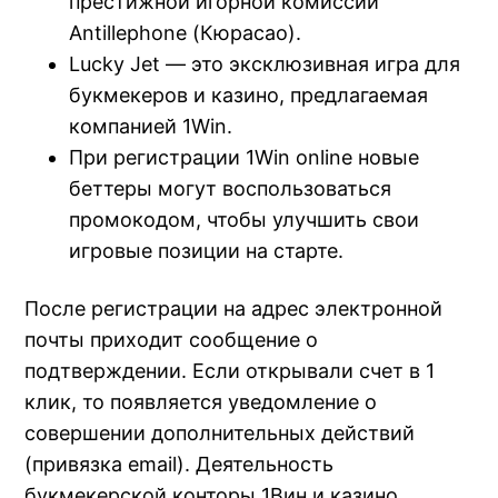
престижной игорной комиссии
Antillephone (Кюрасао).
Lucky Jet — это эксклюзивная игра для
букмекеров и казино, предлагаемая
компанией 1Win.
При регистрации 1Win online новые
беттеры могут воспользоваться
промокодом, чтобы улучшить свои
игровые позиции на старте.
После регистрации на адрес электронной
почты приходит сообщение о
подтверждении. Если открывали счет в 1
клик, то появляется уведомление о
совершении дополнительных действий
(привязка email). Деятельность
букмекерской конторы 1Вин и казино