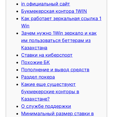
in официальный сайт
Букмекерская контора 1WIN
Как работает зеркальная ссылка 1
Win
Зачем нужно 1Win зеркало и как
им пользоваться беттерам из
Казахстана
Ставки на киберспорт
Похожие БК
Пополнение и вывод средств
Раздел покера
Какие еще существуют
букмекерские конторы в
Казахстане?
О службе поддержки
Минимальный размер ставки в