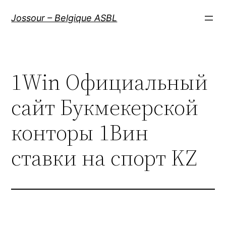
Aller
Jossour – Belgique ASBL
au
contenu
1Win Официальный
сайт Букмекерской
конторы 1Вин
ставки на спорт KZ