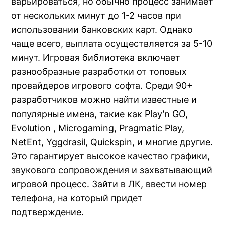
варьироваться, но обычно процесс занимает
от нескольких минут до 1-2 часов при
использовании банковских карт. Однако
чаще всего, выплата осуществляется за 5-10
минут. Игровая библиотека включает
разнообразные разработки от топовых
провайдеров игрового софта. Среди 90+
разработчиков можно найти известные и
популярные имена, такие как Play’n GO,
Evolution , Microgaming, Pragmatic Play,
NetEnt, Yggdrasil, Quickspin, и многие другие.
Это гарантирует высокое качество графики,
звукового сопровождения и захватывающий
игровой процесс. Зайти в ЛК, ввести номер
телефона, на который придет
подтверждение.