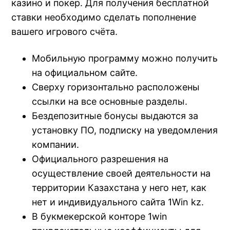
казино и покер. Для получения бесплатной
ставки необходимо сделать пополнение
вашего игрового счёта.
Мобильную программу можно получить
на официальном сайте.
Сверху горизонтально расположены
ссылки на все основные разделы.
Бездепозитные бонусы выдаются за
установку ПО, подписку на уведомления
компании.
Официального разрешения на
осуществление своей деятельности на
территории Казахстана у него нет, как
нет и индивидуального сайта 1Win kz.
В букмекерской конторе 1win