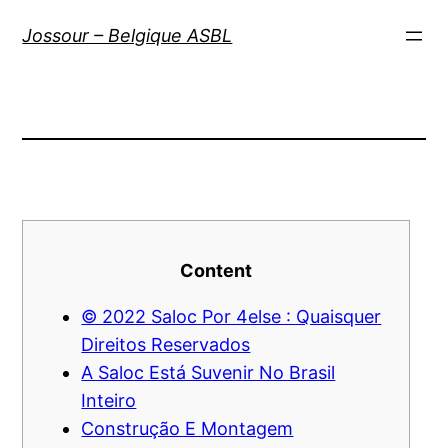
Aller
Jossour – Belgique ASBL
au
contenu
Content
© 2022 Saloc Por 4else : Quaisquer
Direitos Reservados
A Saloc Está Suvenir No Brasil
Inteiro
Construção E Montagem