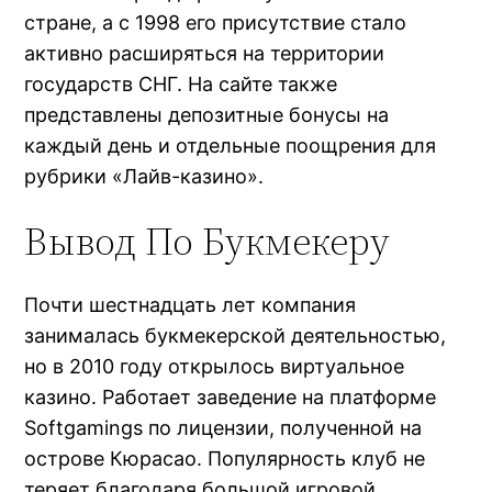
стране, а с 1998 его присутствие стало
активно расширяться на территории
государств СНГ. На сайте также
представлены депозитные бонусы на
каждый день и отдельные поощрения для
рубрики «Лайв-казино».
Вывод По Букмекеру
Почти шестнадцать лет компания
занималась букмекерской деятельностью,
но в 2010 году открылось виртуальное
казино. Работает заведение на платформе
Softgamings по лицензии, полученной на
острове Кюрасао. Популярность клуб не
теряет благодаря большой игровой