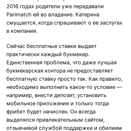
2016 годах родители уже передавали
Parimatch ей во владение. Катерина
смущается, когда спрашивают о ее заслугах
в компании.
Сейчас бесплатные ставки выдает
практически каждый букмекер.
Единственная проблема, что даже лучшая
букмекерская контора не предоставляет
бесплатную ставку просто так. Как правило,
необходимо выполнить какое-то условие —
например, внести депозит, установить
мобильное приложение и только тогда
фрибет будет начислен. Он всегда
выделялся привлекательным сайтом,
отзывчивой службой поддержки и обилием