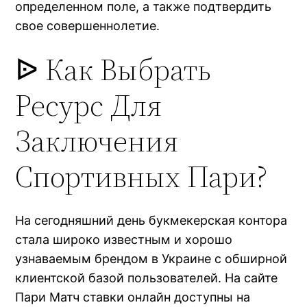
определенном поле, а также подтвердить
свое совершеннолетие.
ᐉ Как Выбрать
Ресурс Для
Заключения
Спортивных Пари?
На сегодняшний день букмекерская контора
стала широко известным и хорошо
узнаваемым брендом в Украине с обширной
клиентской базой пользователей. На сайте
Пари Матч ставки онлайн доступны на