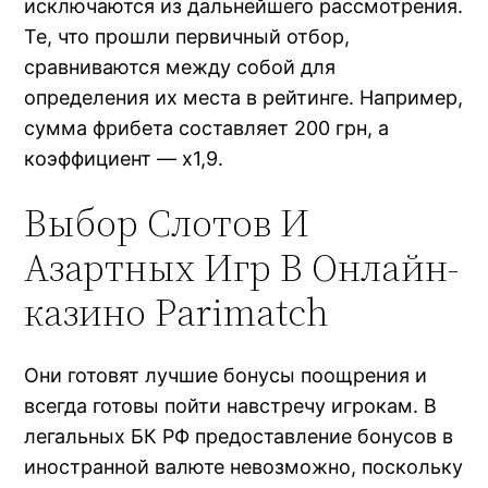
исключаются из дальнейшего рассмотрения.
Те, что прошли первичный отбор,
сравниваются между собой для
определения их места в рейтинге. Например,
сумма фрибета составляет 200 грн, а
коэффициент — х1,9.
Выбор Слотов И
Азартных Игр В Онлайн-
казино Parimatch
Они готовят лучшие бонусы поощрения и
всегда готовы пойти навстречу игрокам. В
легальных БК РФ предоставление бонусов в
иностранной валюте невозможно, поскольку