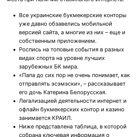
Все украинские букмекерские конторы
уже давно обзавелись мобильной
версией сайта, а многие из них – еще и
собственным приложением.
Роспись на топовые события в разных
видах спорта на уровне лучших
зарубежных БК мира.
«Папа до сих пор не очень понимает, как
отправлять эсэмэски», – рассказывает
его дочь Катерина Белорусская.
Легализацией деятельности интернет и
офлайн букмекерских контор и казино
занимается КРАИЛ.
Ниже представлена таблица, в которой
собрана ключевая информация о