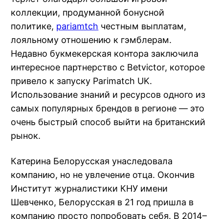
коллекции, продуманной бонусной
политике,
pariamtch
честным выплатам,
лояльному отношению к гэмблерам.
Недавно букмекерская контора заключила
интересное партнерство с Betvictor, которое
привело к запуску Parimatch UK.
Использование знаний и ресурсов одного из
самых популярных брендов в регионе — это
очень быстрый способ выйти на британский
рынок.
Катерина Белорусская унаследовала
компанию, но не увлечение отца. Окончив
Институт журналистики КНУ имени
Шевченко, Белорусская в 21 год пришла в
компанию просто попробовать себя. В 2014–