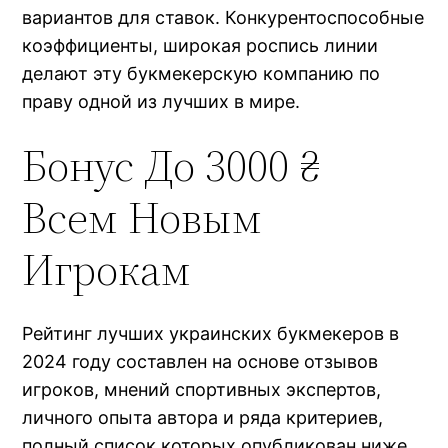
вариантов для ставок. Конкурентоспособные
коэффициенты, широкая роспись линии
делают эту букмекерскую компанию по
праву одной из лучших в мире.
Бонус До 3000 ₴
Всем Новым
Игрокам
Рейтинг лучших украинских букмекеров в
2024 году составлен на основе отзывов
игроков, мнений спортивных экспертов,
личного опыта автора и ряда критериев,
полный список которых опубликован ниже.