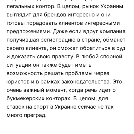
легальных контор. В целом, рынок Украины
выглядит для брендов интересно и они
готовы порадовать клиентов интересными
предложениями. Даже если вдруг компания,
получившая регистрацию в стране, обманет
своего клиента, он сможет обратиться в суд
и доказать свою правоту. В любой спорной
ситуации он также будет иметь
возможность решать проблемы через
юристов и в рамках законодательства. Это
очень важный момент, когда речь идет о
букмекерских конторах. В целом, для
ставок на спорт в Украине сейчас не так
много преград.