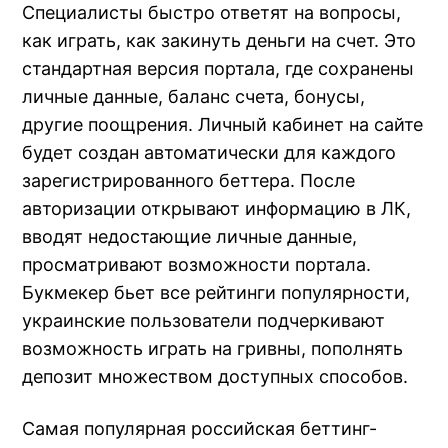
Специалисты быстро ответят на вопросы,
как играть, как закинуть деньги на счет. Это
стандартная версия портала, где сохранены
личные данные, баланс счета, бонусы,
другие поощрения. Личный кабинет на сайте
будет создан автоматически для каждого
зарегистрированного беттера. После
авторизации открывают информацию в ЛК,
вводят недостающие личные данные,
просматривают возможности портала.
Букмекер бьет все рейтинги популярности,
украинские пользователи подчеркивают
возможность играть на гривны, пополнять
депозит множеством доступных способов.
Самая популярная российская беттинг-