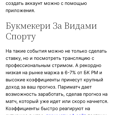
создать аккаунт можно с помощью
приложения.
Букмекери За Видами
Спорту
На такие события можно не только сделать
ставку, но и посмотреть трансляцию с
профессиональным стримом. А рекордно
низкая на рынке маржа в 6-7% от БК PM и
высокие коэффициенты принесут крупный
доход за ваш прогноз. Париматч дает
возможность заработать, сделав прогноз на
матч, который уже идет или скоро начнется.
Коэффициенты быстро реагируют на