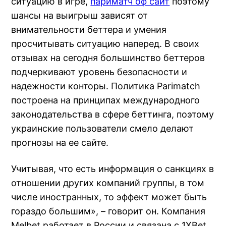
ситуацию в игре,
париматч оф сайт
поэтому
шансы на выигрыш зависят от
внимательности беттера и умения
просчитывать ситуацию наперед. В своих
отзывах на сегодня большинство беттеров
подчеркивают уровень безопасности и
надежности конторы. Политика Parimatch
построена на принципах международного
законодательства в сфере беттинга, поэтому
украинские пользователи смело делают
прогнозы на ее сайте.
Учитывая, что есть информация о санкциях в
отношении других компаний группы, в том
числе иностранных, то эффект может быть
гораздо большим», – говорит он. Компания
Melbet работает в России и связана с 1XBet,