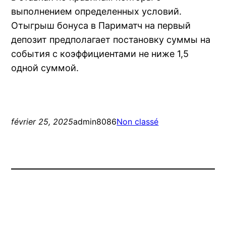
выполнением определенных условий.
Отыгрыш бонуса в Париматч на первый
депозит предполагает постановку суммы на
события с коэффициентами не ниже 1,5
одной суммой.
février 25, 2025
admin8086
Non classé