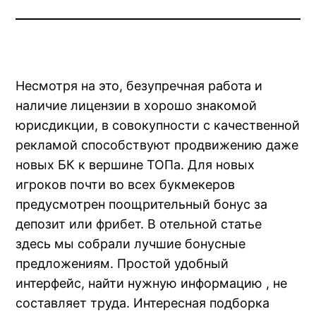
Несмотря на это, безупречная работа и
наличие лицензии в хорошо знакомой
юрисдикции, в совокупности с качественной
рекламой способствуют продвижению даже
новых БК к вершине ТОПа. Для новых
игроков почти во всех букмекеров
предусмотрен поощрительный бонус за
депозит или фрибет. В отельной статье
здесь мы собрали лучшие бонусные
предложениям. Простой удобный
интерфейс, найти нужную информацию , не
составляет труда. Интересная подборка