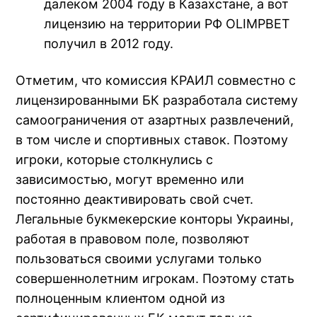
далеком 2004 году в Казахстане, а вот
лицензию на территории РФ OLIMPBET
получил в 2012 году.
Отметим, что комиссия КРАИЛ совместно с
лицензированными БК разработала систему
самоограничения от азартных развлечений,
в том числе и спортивных ставок. Поэтому
игроки, которые столкнулись с
зависимостью, могут временно или
постоянно деактивировать свой счет.
Легальные букмекерские конторы Украины,
работая в правовом поле, позволяют
пользоваться своими услугами только
совершеннолетним игрокам. Поэтому стать
полноценным клиентом одной из