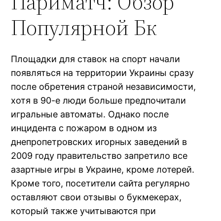
Париматч: Обзор
Популярной Бк
Площадки для ставок на спорт начали
появляться на территории Украины сразу
после обретения страной независимости,
хотя в 90-е люди больше предпочитали
игральные автоматы. Однако после
инцидента с пожаром в одном из
днепропетровских игорных заведений в
2009 году правительство запретило все
азартные игры в Украине, кроме лотерей.
Кроме того, посетители сайта регулярно
оставляют свои отзывы о букмекерах,
который также учитываются при