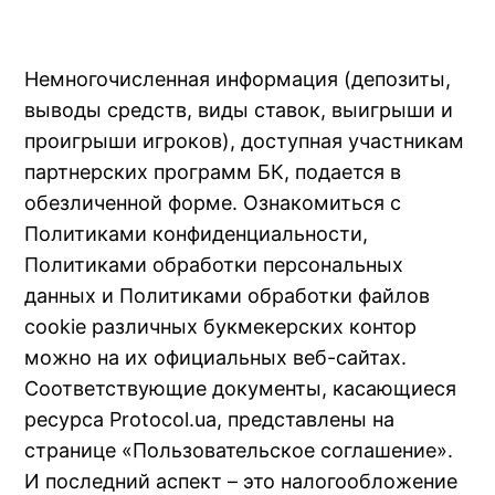
Немногочисленная информация (депозиты,
выводы средств, виды ставок, выигрыши и
проигрыши игроков), доступная участникам
партнерских программ БК, подается в
обезличенной форме. Ознакомиться с
Политиками конфиденциальности,
Политиками обработки персональных
данных и Политиками обработки файлов
cookie различных букмекерских контор
можно на их официальных веб-сайтах.
Соответствующие документы, касающиеся
ресурса Protocol.ua, представлены на
странице «Пользовательское соглашение».
И последний аспект – это налогообложение