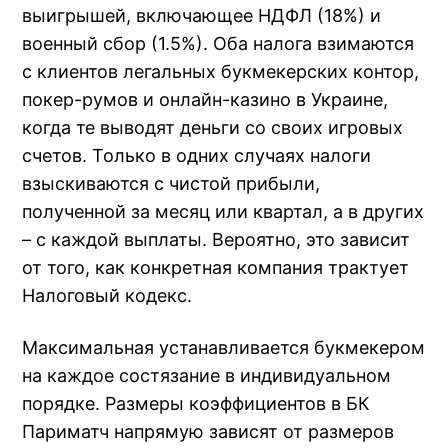
выигрышей, включающее НДФЛ (18%) и
военный сбор (1.5%). Оба налога взимаются
с клиентов легальных букмекерских контор,
покер-румов и онлайн-казино в Украине,
когда те выводят деньги со своих игровых
счетов. Только в одних случаях налоги
взыскиваются с чистой прибыли,
полученной за месяц или квартал, а в других
– с каждой выплаты. Вероятно, это зависит
от того, как конкретная компания трактует
Налоговый кодекс.
Максимальная устанавливается букмекером
на каждое состязание в индивидуальном
порядке. Размеры коэффициентов в БК
Париматч напрямую зависят от размеров