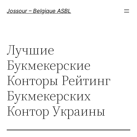
Aller
Jossour – Belgique ASBL
au
contenu
Лучшие
Букмекерские
Конторы Рейтинг
Букмекерских
Контор Украины