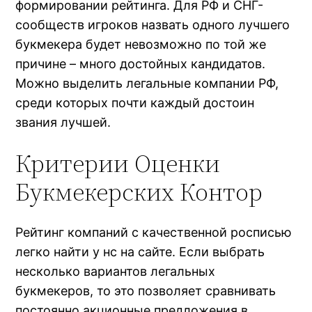
формировании рейтинга. Для РФ и СНГ-
сообществ игроков назвать одного лучшего
букмекера будет невозможно по той же
причине – много достойных кандидатов.
Можно выделить легальные компании РФ,
среди которых почти каждый достоин
звания лучшей.
Критерии Оценки
Букмекерских Контор
Рейтинг компаний с качественной росписью
легко найти у нс на сайте. Если выбрать
несколько вариантов легальных
букмекеров, то это позволяет сравнивать
постоянно акционные предложения в