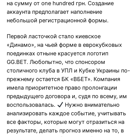
на сумму от one hundred грн. Создание
аккаунта предполагает наполнение
небольшой регистрационной формы.
Первой ласточкой стало киевское
«Динамо», на чьей форме в еврокубковых
поединках отныне красуется логотип
GG.BET. Любопытно, что спонсором
столичного клуба в УПЛ и Кубке Украины по-
прежнему остается БК «ВБЕТ». Компания
имела приоритетное право пролонгации
предыдущего договора и, судя по всему, им
воспользовалась.
Нужно внимательно
анализировать каждое событие, учитывать
все факторы, которые могут отразиться на
результате, делать прогноз именно на то, в