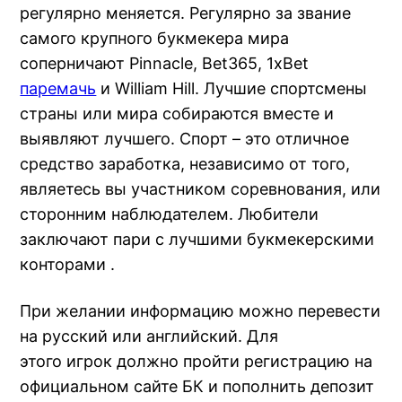
регулярно меняется. Регулярно за звание
самого крупного букмекера мира
соперничают Pinnacle, Bet365, 1xBet
паремачь
и William Hill. Лучшие спортсмены
страны или мира собираются вместе и
выявляют лучшего. Спорт – это отличное
средство заработка, независимо от того,
являетесь вы участником соревнования, или
сторонним наблюдателем. Любители
заключают пари с лучшими букмекерскими
конторами .
При желании информацию можно перевести
на русский или английский. Для
этого игрок должно пройти регистрацию на
официальном сайте БК и пополнить депозит